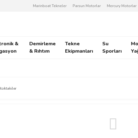
Marinboat Tekneler
Parsun Motorlar
Mercury Motorlar
tronik &
Demirleme
Tekne
Su
Mo
gasyon
& Rıhtım
Ekipmanları
Sporları
Ya
toktakiler