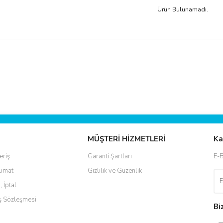
Ürün Bulunamadı.
MÜŞTERİ HİZMETLERİ
Ka
eriş
Garanti Şartları
E-B
limat
Gizlilik ve Güzenlik
, İptal
ış Sözleşmesi
Bi