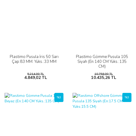
Plastimo Pusula İris 50 Sarı
Plastimo Gömme Pusula 105
Çap:83 MM. Yüks.:33 MM
Siyah (En:140 CM Yüks.:135
CM)
5.214,00 TL
10.758,00 TL
4.849,02 TL
10.435,26 TL
%3
%3