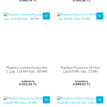
5.569,74 TL
5.340,06 TL
%7
%7
Plastimo Gömme Pusula Mini
Plastimo Pusula İris 50 Mavi
C Çap: 114 MM Yüks.: 89 MM
Çap:83 MM. Yüks.:33 MM
6.468,00 TL
5.214,00 TL
6.015,24 TL
4.849,02 TL
%7
%3