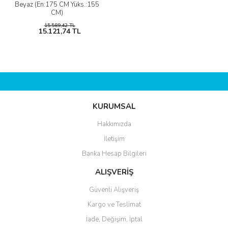
Beyaz (En:175 CM Yüks.:155
CM)
15.589,42 TL
15.121,74 TL
KURUMSAL
Hakkımızda
İletişim
Banka Hesap Bilgileri
ALIŞVERİŞ
Güvenli Alışveriş
Kargo ve Teslimat
İade, Değişim, İptal