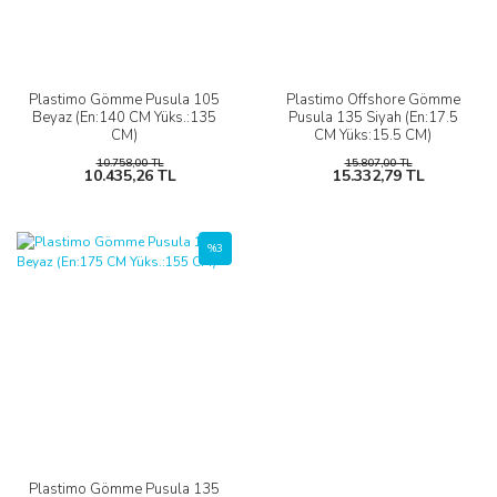
Plastimo Gömme Pusula 105
Plastimo Offshore Gömme
Beyaz (En:140 CM Yüks.:135
Pusula 135 Siyah (En:17.5
CM)
CM Yüks:15.5 CM)
10.758,00 TL
15.807,00 TL
10.435,26 TL
15.332,79 TL
%3
Plastimo Gömme Pusula 135