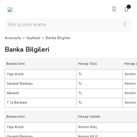
Anasayfa
Sayfalar
Banka Bilgileri
Banka Bilgileri
Banka İsmi
Hesap Türü
Hesap 
Yapı Kredi
TL
Kerem K
Garanti Bankası
TL
Kerem 
Akbank
TL
Kerem 
T. İş Bankası
TL
Kerem 
Banka İsmi
Hesap Sahibi
Yapı Kredi
Kerem Kılıç
Garanti Bankası
Kerem KILIÇ