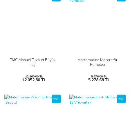
TMC Manuel Tuvalet Büyük
Matromarine Maceratör
Taş
Pompası
12.960,00 TL
5.676,00 TL
12.052,80 TL
5.278,68 TL
%7
%7