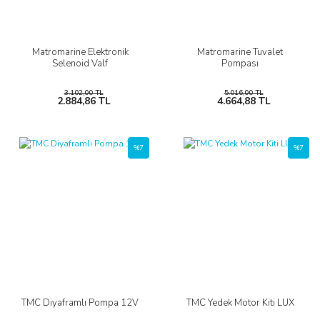
Matromarine Elektronik
Matromarine Tuvalet
Selenoid Valf
Pompası
3.102,00 TL
5.016,00 TL
2.884,86 TL
4.664,88 TL
%7
%7
TMC Diyaframlı Pompa 12V
TMC Yedek Motor Kiti LUX