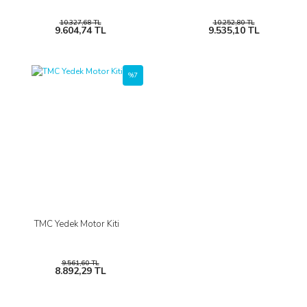
10.327,68 TL
10.252,80 TL
9.604,74 TL
9.535,10 TL
%7
TMC Yedek Motor Kiti
9.561,60 TL
8.892,29 TL