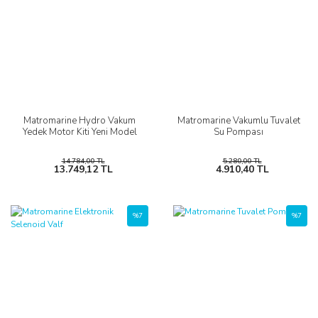
Matromarine Hydro Vakum
Matromarine Vakumlu Tuvalet
Yedek Motor Kiti Yeni Model
Su Pompası
14.784,00 TL
5.280,00 TL
13.749,12 TL
4.910,40 TL
%7
%7