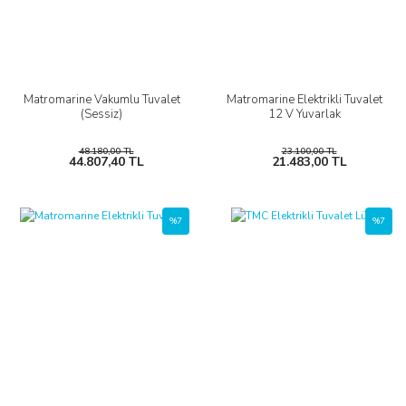
Matromarine Vakumlu Tuvalet
Matromarine Elektrikli Tuvalet
(Sessiz)
12 V Yuvarlak
48.180,00 TL
23.100,00 TL
44.807,40 TL
21.483,00 TL
%7
%7