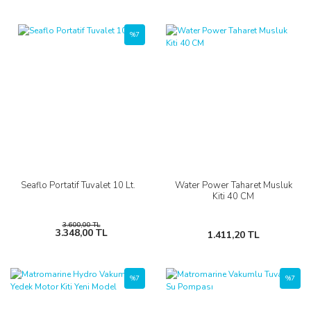
%7
Seaflo Portatif Tuvalet 10 Lt.
Water Power Taharet Musluk
Kiti 40 CM
3.600,00 TL
3.348,00 TL
1.411,20 TL
%7
%7