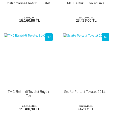
Matromarine Elektrikli Tuvalet
TMC Elektrikli Tuvalet Lüks
16.302,00 TL
25.200,00 TL
15.160,86 TL
23.436,00 TL
%7
%7
TMC Elektrikli Tuvalet Büyük
Seaflo Portatif Tuvalet 20 Lt.
Taş
20.839,68 TL
3.686,40 TL
19.380,90 TL
3.428,35 TL