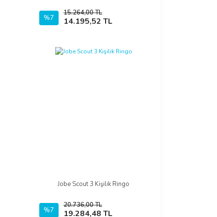
15.264,00 TL
%7
Sepete Ekle
14.195,52 TL
Jobe Scout 3 Kişilik Ringo
İncele
20.736,00 TL
%7
Sepete Ekle
19.284,48 TL