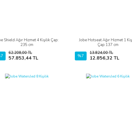
be Shield Ağır Hizmet 4 Kişilik Çap:
Jobe Hotseat Ağır Hizmet 1 Kişi
İncele
İncele
235 cm
Çap:137 cm
62.208,00 TL
13.824,00 TL
7
Sepete Ekle
%7
Sepete Ekle
57.853,44 TL
12.856,32 TL