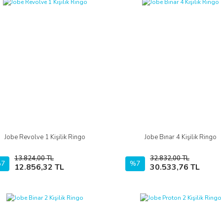
Jobe Revolve 1 Kişilik Ringo
Jobe Bınar 4 Kişilik Ringo
İncele
İncele
13.824,00 TL
32.832,00 TL
7
Sepete Ekle
%7
Sepete Ekle
12.856,32 TL
30.533,76 TL