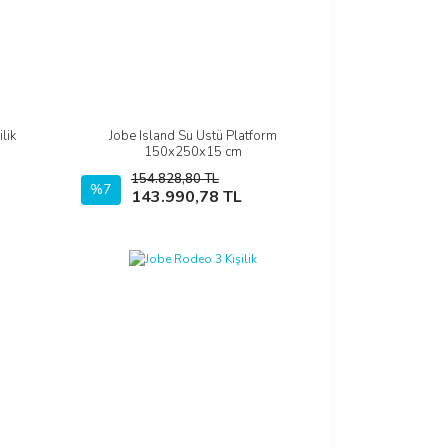
lik
Jobe Island Su Üstü Platform
İncele
150x250x15 cm
154.828,80 TL
%7
Sepete Ekle
143.990,78 TL