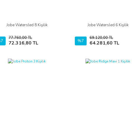
Jobe Watersled 8 Kişilik
Jobe Watersled 6 Kişilik
İncele
İncele
77.760,00 TL
69.120,00 TL
7
Sepete Ekle
%7
Sepete Ekle
72.316,80 TL
64.281,60 TL