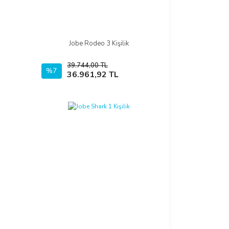
Jobe Rodeo 3 Kişilik
İncele
39.744,00 TL
%7
Sepete Ekle
36.961,92 TL