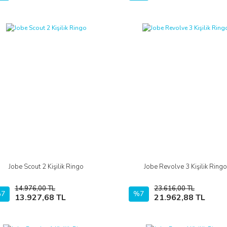
Jobe Scout 2 Kişilik Ringo
Jobe Revolve 3 Kişilik Ring
İncele
İncele
14.976,00 TL
23.616,00 TL
7
Sepete Ekle
%7
Sepete Ekle
13.927,68 TL
21.962,88 TL