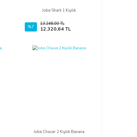
Jobe Shark 1 Kişilik
İncele
13.248,00 TL
%7
Sepete Ekle
12.320,64 TL
a
Jobe Chaser 2 Kişilik Banana
İncele