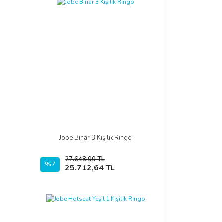
Jobe Bınar 3 Kişilik Ringo
İncele
27.648,00 TL
%7
Sepete Ekle
25.712,64 TL