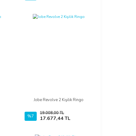
o
Jobe Revolve 2 Kişilik Ringo
İncele
19.008,00 TL
%7
Sepete Ekle
17.677,44 TL