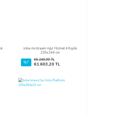
ik
Jobe Airstream Ağır Hizmet 4 Kişilik
İncele
230x244 cm
66.240,00 TL
%7
Sepete Ekle
61.603,20 TL