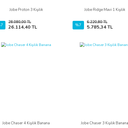
Jobe Proton 3 Kişilik
Jobe Ridge Mavi 1 Kişilik
İncele
İncele
28.080,00 TL
6.220,80 TL
7
Sepete Ekle
%7
Sepete Ekle
26.114,40 TL
5.785,34 TL
Jobe Chaser 4 Kişilik Banana
Jobe Chaser 3 Kişilik Banan
İncele
İncele