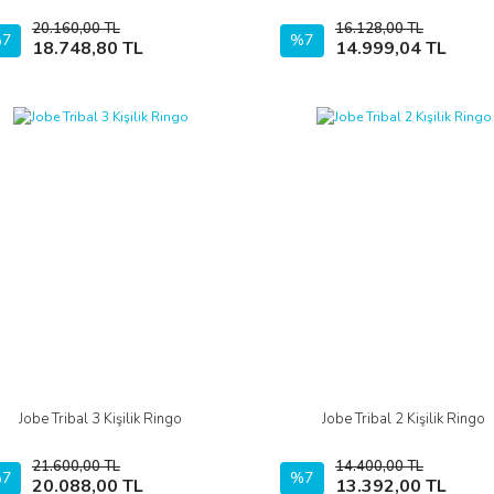
20.160,00 TL
16.128,00 TL
7
Sepete Ekle
%7
Sepete Ekle
18.748,80 TL
14.999,04 TL
Jobe Tribal 3 Kişilik Ringo
Jobe Tribal 2 Kişilik Ringo
İncele
İncele
21.600,00 TL
14.400,00 TL
7
Sepete Ekle
%7
Sepete Ekle
20.088,00 TL
13.392,00 TL