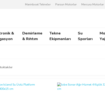
Marinboat Tekneler
Parsun Motorlar
Mercury Motorlar
tronik &
Demirleme
Tekne
Su
Mo
gasyon
& Rıhtım
Ekipmanları
Sporları
Ya
toktakiler