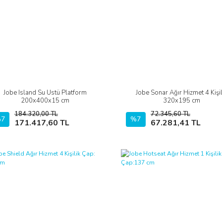
Jobe Island Su Üstü Platform
Jobe Sonar Ağır Hizmet 4 Kişil
İncele
İncele
200x400x15 cm
320x195 cm
184.320,00 TL
72.345,60 TL
7
Sepete Ekle
%7
Sepete Ekle
171.417,60 TL
67.281,41 TL