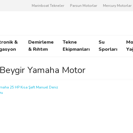
Marinboat Tekneler
Parsun Motorlar
Mercury Motorlar
tronik &
Demirleme
Tekne
Su
Mo
gasyon
& Rıhtım
Ekipmanları
Sporları
Ya
Beygir Yamaha Motor