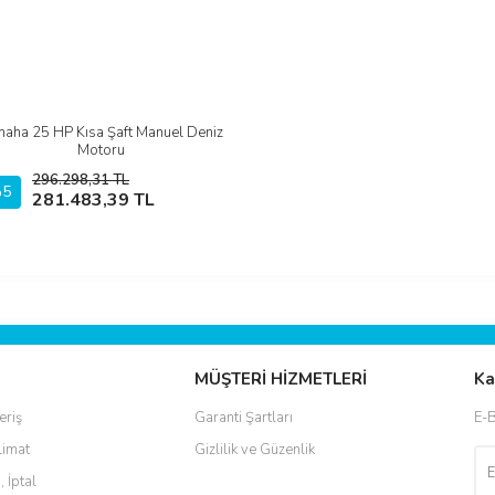
aha 25 HP Kısa Şaft Manuel Deniz
İncele
Motoru
296.298,31 TL
5
Sepete Ekle
281.483,39 TL
MÜŞTERİ HİZMETLERİ
Ka
eriş
Garanti Şartları
E-B
limat
Gizlilik ve Güzenlik
, İptal