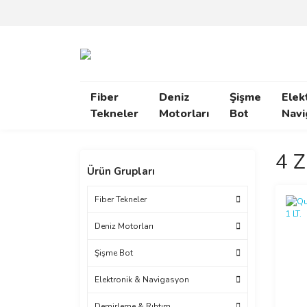
Fiber
Deniz
Şişme
Elek
Tekneler
Motorları
Bot
Navi
4 Z
Ürün Grupları
Fiber Tekneler
Deniz Motorları
Şişme Bot
Elektronik & Navigasyon
Demirleme & Rıhtım