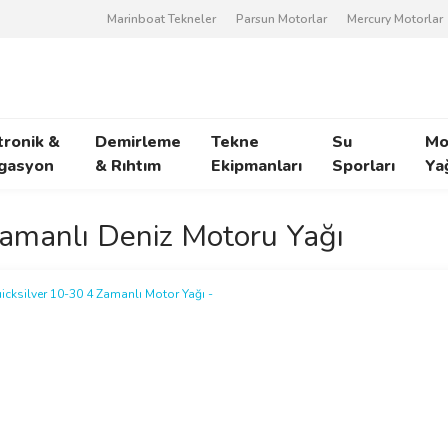
Marinboat Tekneler
Parsun Motorlar
Mercury Motorlar
tronik &
Demirleme
Tekne
Su
Mo
gasyon
& Rıhtım
Ekipmanları
Sporları
Ya
amanlı Deniz Motoru Yağı