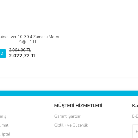
uicksilver 10-30 4 Zamanlı Motor
İncele
Yağı - 1 LT.
2.064,00 TL
2
Sepete Ekle
2.022,72 TL
MÜŞTERİ HİZMETLERİ
Ka
eriş
Garanti Şartları
E-B
limat
Gizlilik ve Güzenlik
, İptal