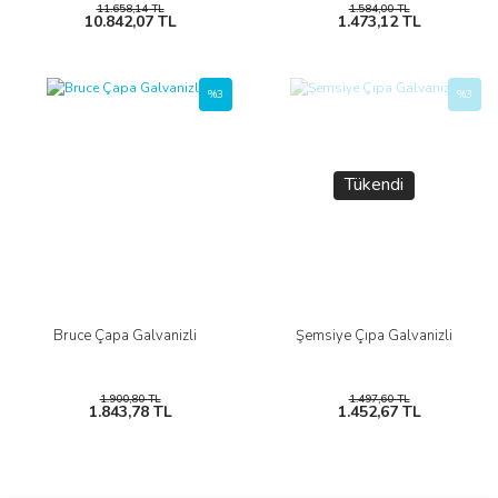
11.658,14 TL
1.584,00 TL
10.842,07 TL
1.473,12 TL
%3
%3
Tükendi
Bruce Çapa Galvanizli
Şemsiye Çıpa Galvanizli
1.900,80 TL
1.497,60 TL
1.843,78 TL
1.452,67 TL