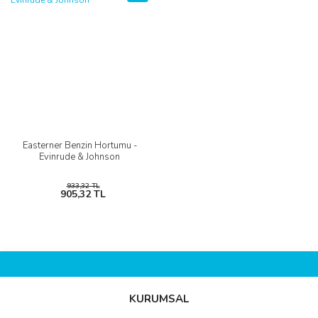
Easterner Benzin Hortumu -
Evinrude & Johnson
933,32 TL
905,32 TL
KURUMSAL