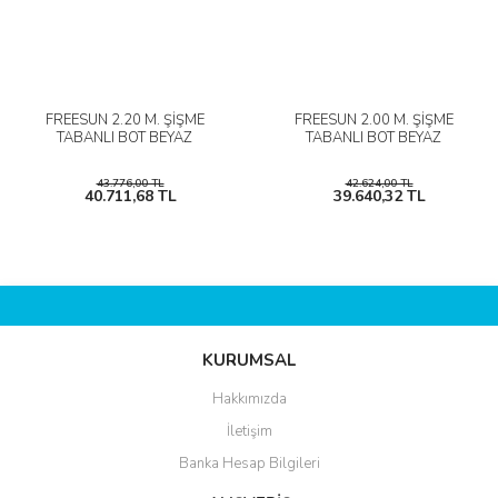
FREESUN 2.20 M. ŞİŞME
FREESUN 2.00 M. ŞİŞME
TABANLI BOT BEYAZ
TABANLI BOT BEYAZ
43.776,00 TL
42.624,00 TL
40.711,68 TL
39.640,32 TL
KURUMSAL
Hakkımızda
İletişim
Banka Hesap Bilgileri