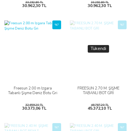
33.292,80 TL
33.292,80 TL
30.962,30 TL
30.962,30 TL
%7
%7
Tükendi
Freesun 2.00 m Izgara
FREESUN 2.70 M. ŞİŞME
Tabanlı Şişme Deniz Botu Gri
TABANLI BOT GRİ
32.659,20 TL
48.787,20 TL
30.373,06 TL
45.372,10 TL
%7
%7