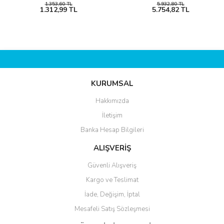
1.353,60 TL
5.932,80 TL
1.312,99 TL
5.754,82 TL
KURUMSAL
Hakkımızda
İletişim
Banka Hesap Bilgileri
ALIŞVERİŞ
Güvenli Alışveriş
Kargo ve Teslimat
İade, Değişim, İptal
Mesafeli Satış Sözleşmesi