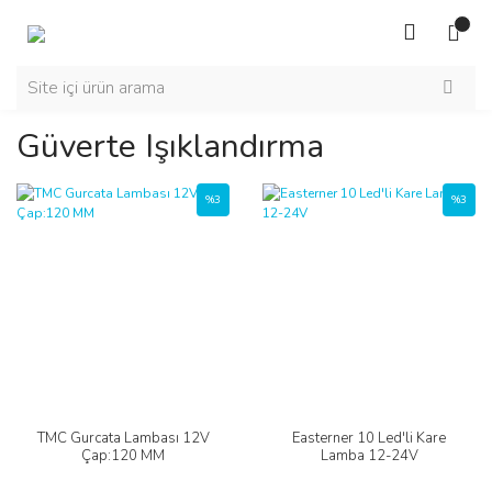
Güverte Işıklandırma
%3
%3
TMC Gurcata Lambası 12V
Easterner 10 Led'li Kare
Çap:120 MM
Lamba 12-24V