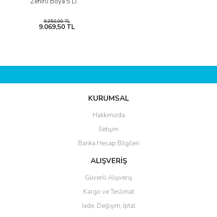
Zehirli Boya 5 LT.
9.350,00 TL
9.069,50 TL
KURUMSAL
Hakkımızda
İletişim
Banka Hesap Bilgileri
ALIŞVERİŞ
Güvenli Alışveriş
Kargo ve Teslimat
İade, Değişim, İptal