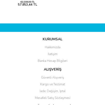
62.208,00 TL
57.853,44 TL
Buzdolabı
Ocaklar
Izgara ve Fırın
İnvertör ve Redresörler
KURUMSAL
Usb ve Çakmaklık Soketi
Hakkımızda
İletişim
Tekne Su Tankları
Banka Hesap Bilgileri
Diğer Aksesuarlar
ALIŞVERİŞ
Aküler & Akü Ekipmanları
Güvenli Alışveriş
Güvenlik
Kargo ve Teslimat
İade, Değişim, İptal
Yedek Parça-Aksesuar
Mesafeli Satış Sözleşmesi