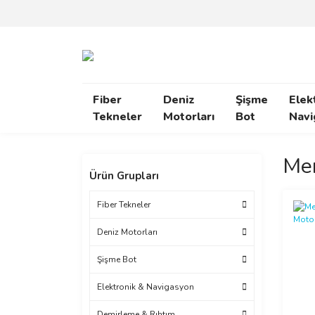
Fiber
Deniz
Şişme
Elek
Tekneler
Motorları
Bot
Navi
Mer
Ürün Grupları
Fiber Tekneler
Deniz Motorları
Şişme Bot
Elektronik & Navigasyon
Demirleme & Rıhtım