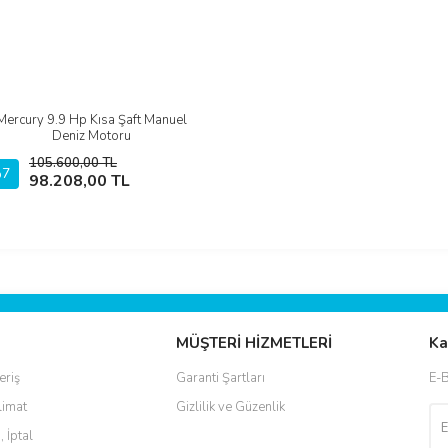
Mercury 9.9 Hp Kısa Şaft Manuel
İncele
Deniz Motoru
105.600,00 TL
7
Sepete Ekle
98.208,00 TL
MÜŞTERİ HİZMETLERİ
Ka
eriş
Garanti Şartları
E-B
limat
Gizlilik ve Güzenlik
, İptal