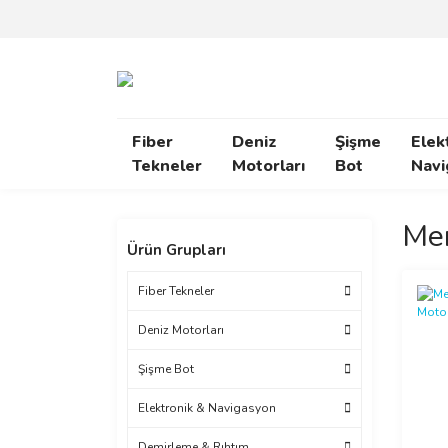
Fiber
Deniz
Şişme
Elek
Tekneler
Motorları
Bot
Navi
Mer
Ürün Grupları
Fiber Tekneler
Deniz Motorları
Şişme Bot
Elektronik & Navigasyon
Demirleme & Rıhtım