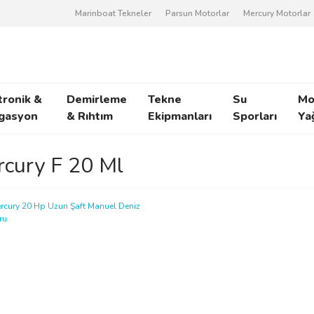
Marinboat Tekneler
Parsun Motorlar
Mercury Motorlar
tronik &
Demirleme
Tekne
Su
Mo
gasyon
& Rıhtım
Ekipmanları
Sporları
Ya
cury F 20 Ml