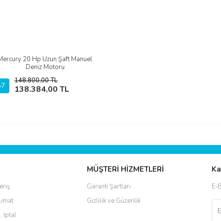
Mercury 20 Hp Uzun Şaft Manuel
İncele
Deniz Motoru
148.800,00 TL
7
Sepete Ekle
138.384,00 TL
MÜŞTERİ HİZMETLERİ
Ka
eriş
Garanti Şartları
E-B
limat
Gizlilik ve Güzenlik
, İptal