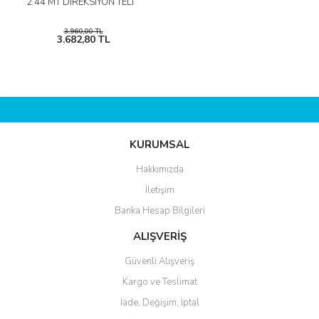
2.44 MT DİREKSİYON TELİ
3.960,00 TL
3.682,80 TL
KURUMSAL
Hakkımızda
İletişim
Banka Hesap Bilgileri
ALIŞVERİŞ
Güvenli Alışveriş
Kargo ve Teslimat
İade, Değişim, İptal