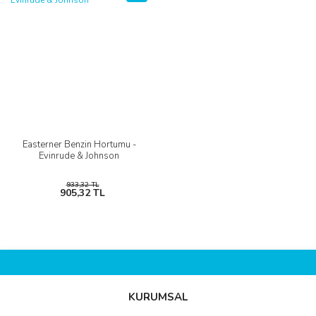
Easterner Benzin Hortumu -
Evinrude & Johnson
933,32 TL
905,32 TL
KURUMSAL