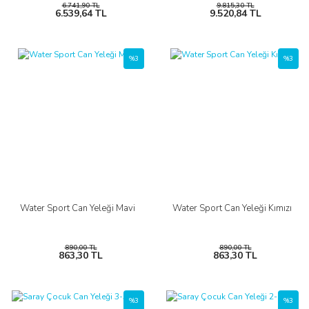
6.741,90 TL
9.815,30 TL
6.539,64 TL
9.520,84 TL
%3
%3
Water Sport Can Yeleği Mavi
Water Sport Can Yeleği Kımızı
890,00 TL
890,00 TL
863,30 TL
863,30 TL
%3
%3