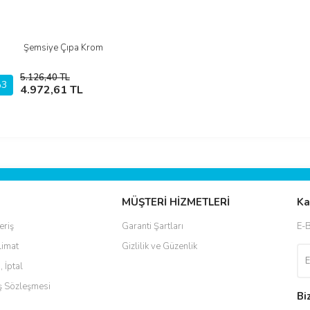
Şemsiye Çıpa Krom
İncele
5.126,40 TL
3
Sepete Ekle
4.972,61 TL
MÜŞTERİ HİZMETLERİ
Ka
eriş
Garanti Şartları
E-B
limat
Gizlilik ve Güzenlik
, İptal
ış Sözleşmesi
Bi