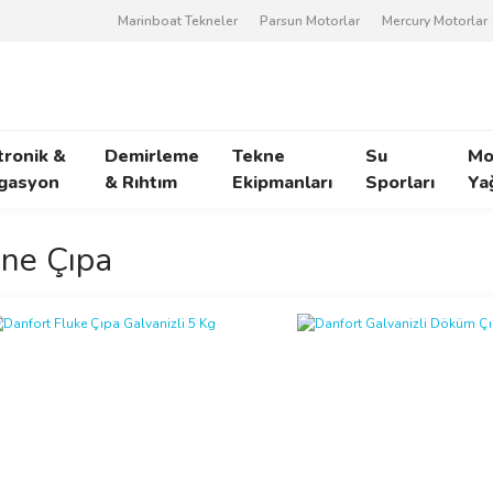
Marinboat Tekneler
Parsun Motorlar
Mercury Motorlar
tronik &
Demirleme
Tekne
Su
Mo
gasyon
& Rıhtım
Ekipmanları
Sporları
Ya
ne Çıpa