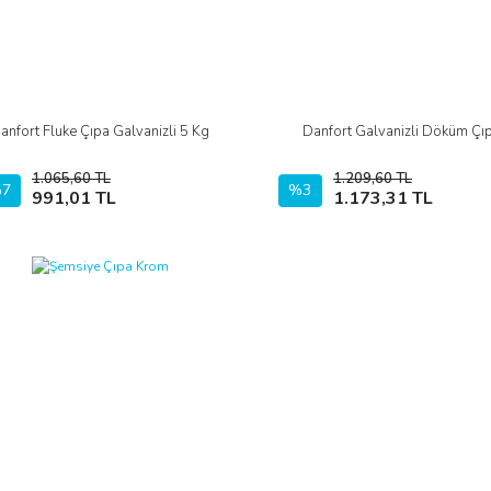
anfort Fluke Çıpa Galvanizli 5 Kg
Danfort Galvanizli Döküm Çı
İncele
İncele
1.065,60 TL
1.209,60 TL
7
Sepete Ekle
%3
Sepete Ekle
991,01 TL
1.173,31 TL