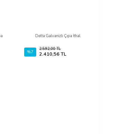
pa
Delta Galvanizli Çıpa İthal
İncele
2.592,00 TL
%7
Sepete Ekle
2.410,56 TL