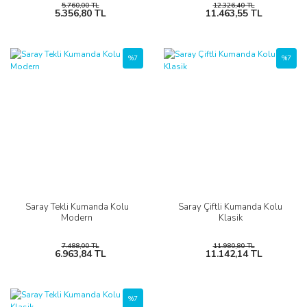
5.760,00 TL
12.326,40 TL
5.356,80 TL
11.463,55 TL
%7
%7
Saray Tekli Kumanda Kolu
Saray Çiftli Kumanda Kolu
Modern
Klasik
7.488,00 TL
11.980,80 TL
6.963,84 TL
11.142,14 TL
%7