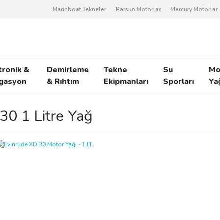
Marinboat Tekneler
Parsun Motorlar
Mercury Motorlar
tronik &
Demirleme
Tekne
Su
Mo
gasyon
& Rıhtım
Ekipmanları
Sporları
Ya
30 1 Litre Yağ