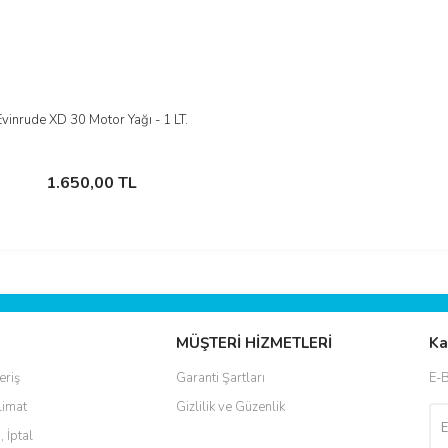
Evinrude XD 30 Motor Yağı - 1 LT.
İncele
Sepete Ekle
1.650,00 TL
MÜŞTERİ HİZMETLERİ
Ka
eriş
Garanti Şartları
E-B
limat
Gizlilik ve Güzenlik
, İptal