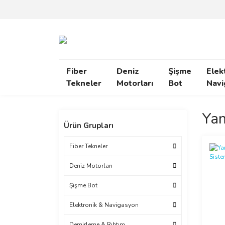
Fiber
Deniz
Şişme
Elek
Tekneler
Motorları
Bot
Navi
Ya
Ürün Grupları
Fiber Tekneler
Deniz Motorları
Şişme Bot
Elektronik & Navigasyon
Demirleme & Rıhtım