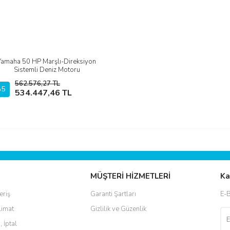
Yamaha 50 HP Marşlı-Direksiyon
İncele
Sistemli Deniz Motoru
562.576,27 TL
5
Sepete Ekle
534.447,46 TL
MÜŞTERİ HİZMETLERİ
Ka
eriş
Garanti Şartları
E-B
limat
Gizlilik ve Güzenlik
, İptal