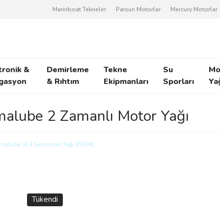
Marinboat Tekneler
Parsun Motorlar
Mercury Motorlar
tronik &
Demirleme
Tekne
Su
Mo
gasyon
& Rıhtım
Ekipmanları
Sporları
Ya
alube 2 Zamanlı Motor Yağı
Tükendi