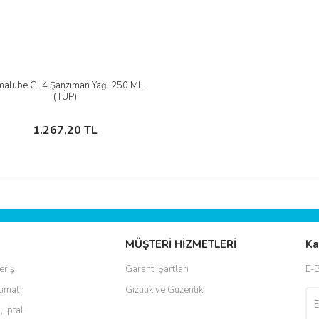
malube GL4 Şanzıman Yağı 250 ML
İncele
(TÜP)
Stokta Yok
1.267,20 TL
MÜŞTERİ HİZMETLERİ
Ka
eriş
Garanti Şartları
E-B
limat
Gizlilik ve Güzenlik
, İptal