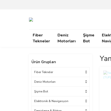
Fiber
Deniz
Şişme
Elek
Tekneler
Motorları
Bot
Navi
Yam
Ürün Grupları
Fiber Tekneler
Deniz Motorları
Şişme Bot
Elektronik & Navigasyon
Demirleme & Rıhtım