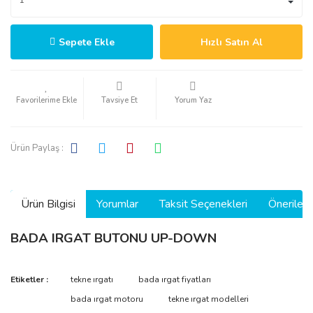
Sepete Ekle
Hızlı Satın Al
Tavsiye Et
Yorum Yaz
Ürün Paylaş :
Ürün Bilgisi
Yorumlar
Taksit Seçenekleri
Önerilerin
BADA IRGAT BUTONU UP-DOWN
Bu ürünün fiyat bilgisi, resim, ürün açıklamalarında ve diğer
Etiketler :
tekne ırgatı
bada ırgat fiyatları
konularda yetersiz gördüğünüz noktaları öneri formunu kullanarak
Bu ürüne ilk yorumu siz yapın!
bada ırgat motoru
tekne ırgat modelleri
tarafımıza iletebilirsiniz.