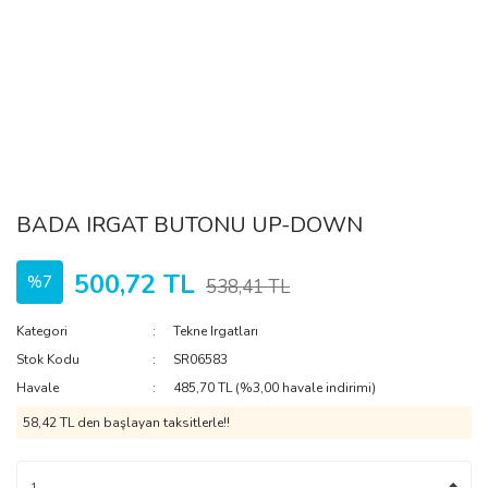
BADA IRGAT BUTONU UP-DOWN
500,72 TL
%7
538,41 TL
Kategori
Tekne Irgatları
Stok Kodu
SR06583
Havale
485,70 TL (%3,00 havale indirimi)
58,42 TL den başlayan taksitlerle!!