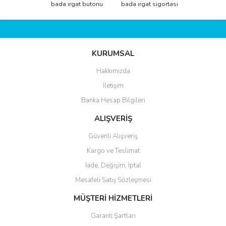
Görüş ve önerileriniz için teşekkür ederiz.
bada ırgat butonu
bada ırgat sigortası
Yorum Yaz
Ürün resmi kalitesiz, bozuk veya görüntülenemiyor.
Ürün açıklamasında eksik bilgiler bulunuyor.
KURUMSAL
Ürün bilgilerinde hatalar bulunuyor.
Ürün fiyatı diğer sitelerden daha pahalı.
Hakkımızda
Bu ürüne benzer farklı alternatifler olmalı.
İletişim
Banka Hesap Bilgileri
ALIŞVERİŞ
Güvenli Alışveriş
Kargo ve Teslimat
Gönder
İade, Değişim, İptal
Mesafeli Satış Sözleşmesi
MÜŞTERİ HİZMETLERİ
Garanti Şartları