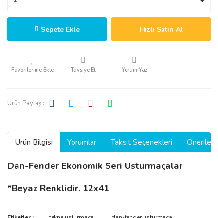
Sepete Ekle
Hızlı Satın Al
Tavsiye Et
Yorum Yaz
Ürün Paylaş :
Ürün Bilgisi
Yorumlar
Taksit Seçenekleri
Önerilerin
Dan-Fender Ekonomik Seri Usturmaçalar
*Beyaz Renklidir. 12x41
Bu ürünün fiyat bilgisi, resim, ürün açıklamalarında ve diğer
Etiketler :
tekne usturmaça
dan-fender usturmaça