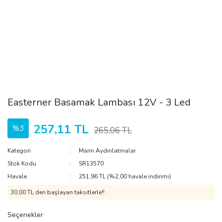
Easterner Basamak Lambası 12V - 3 Led
257,11 TL
%3
265,06 TL
Kategori
Marin Aydınlatmalar
Stok Kodu
SR13570
Havale
251,96 TL (%2,00 havale indirimi)
30,00 TL den başlayan taksitlerle!!
Seçenekler