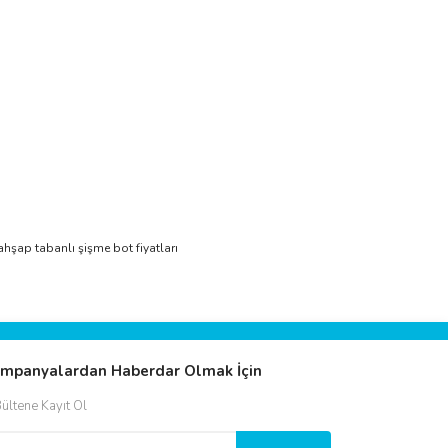
ımıza iletebilirsiniz.
ahşap tabanlı şişme bot fiyatları
mpanyalardan Haberdar Olmak İçin
ültene Kayıt Ol