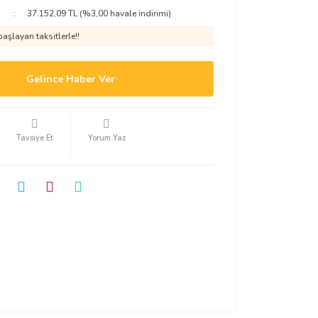
37.152,09 TL (%3,00 havale indirimi)
aşlayan taksitlerle!!
Gelince Haber Ver
Tavsiye Et
Yorum Yaz