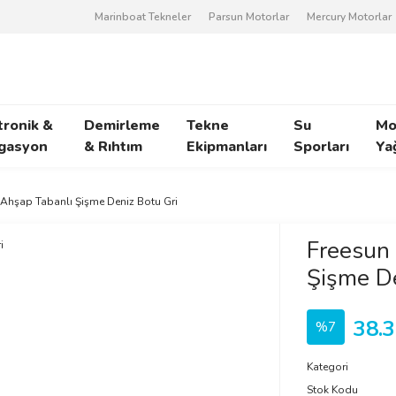
Marinboat Tekneler
Parsun Motorlar
Mercury Motorlar
tronik &
Demirleme
Tekne
Su
Mo
gasyon
& Rıhtım
Ekipmanları
Sporları
Ya
 Ahşap Tabanlı Şişme Deniz Botu Gri
Freesun
Şişme De
38.3
%7
Kategori
Stok Kodu