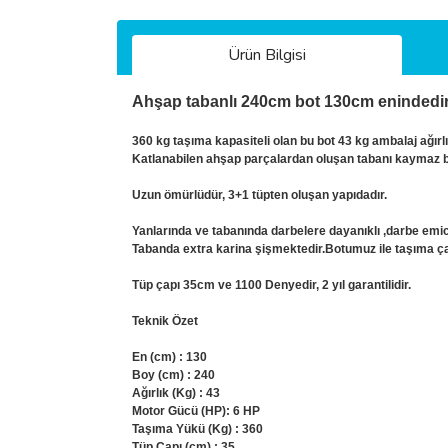
Ürün Bilgisi
Ahşap tabanlı 240cm bot 130cm enindedir
360 kg taşıma kapasiteli olan bu bot 43 kg ambalaj ağırlı
Katlanabilen ahşap parçalardan oluşan tabanı kaymaz boya
Uzun ömürlüdür, 3+1 tüpten oluşan yapıdadır.
Yanlarında ve tabanında darbelere dayanıklı ,darbe emic
Tabanda extra karina şişmektedir.Botumuz ile taşıma çant
Tüp çapı 35cm ve 1100 Denyedir, 2 yıl garantilidir.
Teknik Özet
En (cm) : 130
Boy (cm) : 240
Ağırlık (Kg) : 43
Motor Gücü (HP): 6 HP
Taşıma Yükü (Kg) : 360
Tüp Çapı (cm) : 35