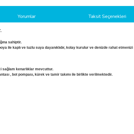
Yorumlar
Taksit Seçenekleri
.
ğına sahiptir.
 ile kaplı ve tuzlu suya dayanıklıdır, kolay kurulur ve denizde rahat etmenizi 
i sağlam kenarlıklar mevcuttur.
ası , bot pompası, kürek ve tamir takımı ile birlikte verilmektedir.