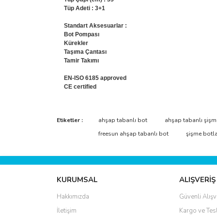
Tüp Adeti : 3+1
Standart Aksesuarlar :
Bot Pompası
Kürekler
Taşıma Çantası
Tamir Takımı
EN-ISO 6185 approved
CE certified
Bu ürünün fiyat bilgisi, resim, ürün açıklamalarında 
Görüş ve önerileriniz için teşekkür ederiz.
Etiketler :
ahşap tabanlı bot
ahşap tabanlı şişm
freesun ahşap tabanlı bot
şişme botlar
Ürün resmi kalitesiz, bozuk veya görüntülenemiyo
Ürün açıklamasında eksik bilgiler bulunuyor.
Ürün bilgilerinde hatalar bulunuyor.
KURUMSAL
ALIŞVERİŞ
Ürün fiyatı diğer sitelerden daha pahalı.
Hakkımızda
Güvenli Alışv
Bu ürüne benzer farklı alternatifler olmalı.
İletişim
Kargo ve Tes