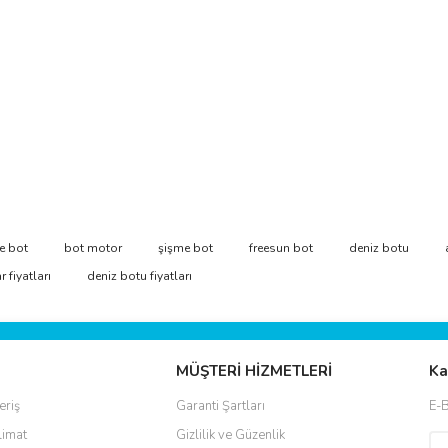
ve diğer konularda yetersiz gördüğünüz noktaları öneri formunu kullanarak taraf
e bot
bot motor
şişme bot
freesun bot
deniz botu
Bu ürüne ilk yorumu siz yapın!
 fiyatları
deniz botu fiyatları
r.
Yorum Yaz
MÜŞTERİ HİZMETLERİ
Ka
eriş
Garanti Şartları
E-B
limat
Gizlilik ve Güzenlik