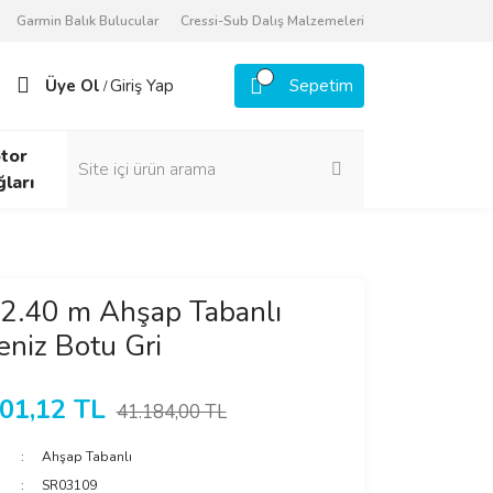
Garmin Balık Bulucular
Cressi-Sub Dalış Malzemeleri
Üye Ol
Giriş Yap
Sepetim
/
tor
ğları
 2.40 m Ahşap Tabanlı
niz Botu Gri
01,12 TL
41.184,00 TL
Ahşap Tabanlı
SR03109