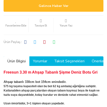
Gelince Haber Ver
Tavsiye Et
Yorum Yaz
Ürün Paylaş :
Ürün Bilgisi
Yorumlar
Taksit Seçenekleri
Önerilerin
Freesun 3.30 m Ahşap Tabanlı Şişme Deniz Botu Gri
Ahşap tabanlı 330cm bot 154cm enindedir.
575 kg taşıma kapasiteli olan bu bot 62 kg ambalaj ağırlığına sahiptir.
Katlanabilen ahşap parçalardan oluşan tabanı kaymaz boya ile kaplı ve
tuzlu suya dayanıklıdır, kolay kurulur ve denizde rahat etmenizi sağlar.
Uzun ömürlüdür, 3+1 tüpten oluşan yapıdadır.