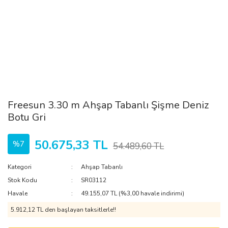
Freesun 3.30 m Ahşap Tabanlı Şişme Deniz
Botu Gri
50.675,33 TL
%7
54.489,60 TL
Kategori
Ahşap Tabanlı
Stok Kodu
SR03112
Havale
49.155,07 TL (%3,00 havale indirimi)
5.912,12 TL den başlayan taksitlerle!!