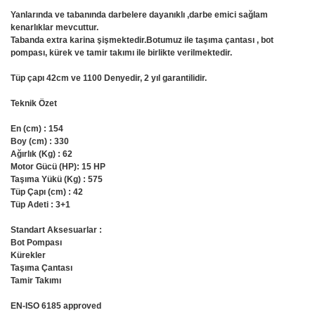
Yanlarında ve tabanında darbelere dayanıklı ,darbe emici sağlam
kenarlıklar mevcuttur.
Tabanda extra karina şişmektedir.Botumuz ile taşıma çantası , bot
pompası, kürek ve tamir takımı ile birlikte verilmektedir.
Tüp çapı 42cm ve 1100 Denyedir, 2 yıl garantilidir.
Teknik Özet
En (cm) : 154
Boy (cm) : 330
Ağırlık (Kg) : 62
Motor Gücü (HP): 15 HP
Taşıma Yükü (Kg) : 575
Tüp Çapı (cm) : 42
Tüp Adeti : 3+1
Standart Aksesuarlar :
Bot Pompası
Kürekler
Taşıma Çantası
Tamir Takımı
EN-ISO 6185 approved