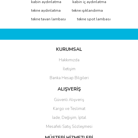
Bu ürüne ilk yorumu siz yapın!
kabin aydınlatma
kabin iç aydınlatma
tarafımıza iletebilirsiniz.
Görüş ve önerileriniz için teşekkür ederiz.
tekne aydınlatma
tekne ışıklandırma
tekne tavan lambası
tekne spot lambası
Yorum Yaz
Ürün resmi kalitesiz, bozuk veya görüntülenemiyor.
Ürün açıklamasında eksik bilgiler bulunuyor.
Ürün bilgilerinde hatalar bulunuyor.
KURUMSAL
Ürün fiyatı diğer sitelerden daha pahalı.
Bu ürüne benzer farklı alternatifler olmalı.
Hakkımızda
İletişim
Banka Hesap Bilgileri
ALIŞVERİŞ
Güvenli Alışveriş
Gönder
Kargo ve Teslimat
İade, Değişim, İptal
Mesafeli Satış Sözleşmesi
MÜŞTERİ HİZMETLERİ