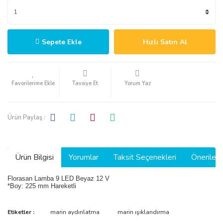
Sepete Ekle
Hızlı Satın Al
Tavsiye Et
Yorum Yaz
Ürün Paylaş :
Ürün Bilgisi
Yorumlar
Taksit Seçenekleri
Önerilerin
Florasan Lamba 9 LED Beyaz 12 V
*Boy: 225 mm Hareketli
Bu ürünün fiyat bilgisi, resim, ürün açıklamalarında ve diğer
Etiketler :
marin aydınlatma
marin ışıklandırma
konularda yetersiz gördüğünüz noktaları öneri formunu kullanarak