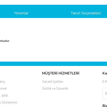
Yorumlar
Taksit Seçenekleri
umludur
ve diğer konularda yetersiz gördüğünüz noktaları öneri formunu kullanarak taraf
Bu ürüne ilk yorumu siz yapın!
r.
MÜŞTERİ HİZMETLERİ
Ka
Yorum Yaz
eriş
Garanti Şartları
E-B
limat
Gizlilik ve Güzenlik
, İptal
ış Sözleşmesi
Bi