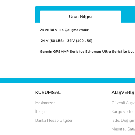
Ürün Bilgisi
24 ve 36 V İle Çalışmaktadır
24 V (80 LBS) - 36 V (100 LBS)
Garmin GPSMAP Serisi ve Echomap Ultra Serisi İle Uy
Bu ürünün fiyat bilgisi, resim, ürün açıklamalarında 
Görüş ve önerileriniz için teşekkür ederiz.
Ürün resmi kalitesiz, bozuk veya görüntülenemiyo
KURUMSAL
ALIŞVERİŞ
Ürün açıklamasında eksik bilgiler bulunuyor.
Hakkımızda
Güvenli Alışv
Ürün bilgilerinde hatalar bulunuyor.
İletişim
Kargo ve Tes
Ürün fiyatı diğer sitelerden daha pahalı.
Banka Hesap Bilgileri
İade, Değişim
Bu ürüne benzer farklı alternatifler olmalı.
Mesafeli Sat