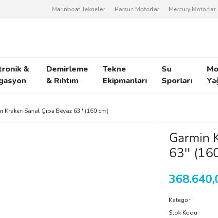
Marinboat Tekneler
Parsun Motorlar
Mercury Motorlar
tronik &
Demirleme
Tekne
Su
Mo
gasyon
& Rıhtım
Ekipmanları
Sporları
Ya
n Kraken Sanal Çıpa Beyaz 63'' (160 cm)
Garmin K
63'' (16
368.640,
Kategori
Stok Kodu