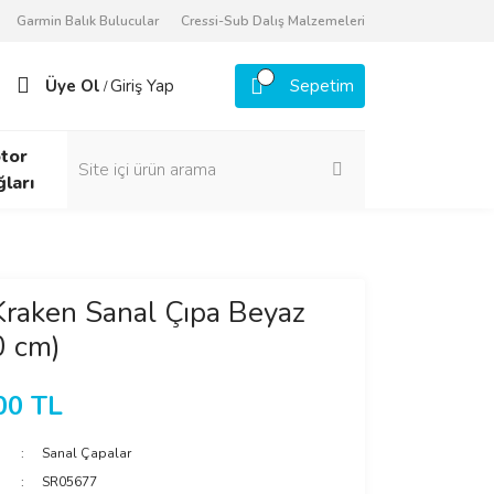
Garmin Balık Bulucular
Cressi-Sub Dalış Malzemeleri
Üye Ol
Giriş Yap
Sepetim
/
tor
ğları
raken Sanal Çıpa Beyaz
0 cm)
00 TL
Sanal Çapalar
SR05677