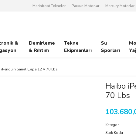
Marinboat Tekneler
Parsun Motorlar
Mercury Motorlar
tronik &
Demirleme
Tekne
Su
Mo
gasyon
& Rıhtım
Ekipmanları
Sporları
Ya
 iPenguin Sanal Çapa 12 V 70 Lbs
Haibo iP
70 Lbs
103.680,
Kategori
Stok Kodu