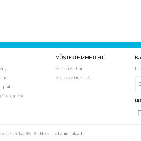
ve diğer konularda yetersiz gördüğünüz noktaları öneri formunu kullanarak taraf
Bu ürüne ilk yorumu siz yapın!
r.
MÜŞTERİ HİZMETLERİ
Ka
Yorum Yaz
eriş
Garanti Şartları
E-B
limat
Gizlilik ve Güzenlik
, İptal
ış Sözleşmesi
Bi
Gönder
leriniz 256bit SSL Sertifikası ile korunmaktadır.