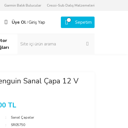
Garmin Balık Bulucular
Cressi-Sub Dalış Malzemeleri
Üye Ol
Giriş Yap
Sepetim
/
tor
ğları
enguin Sanal Çapa 12 V
00 TL
Sanal Çapalar
SR05750