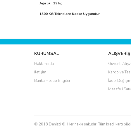
Ağırlık : 19 kg
1500 KG Teknelere Kadar Uygundur
Bu ürünün fiyat bilgisi, resim, ürün açıklamalarında 
Görüş ve önerileriniz için teşekkür ederiz.
Ürün resmi kalitesiz, bozuk veya görüntülenemiyo
KURUMSAL
ALIŞVERİŞ
Ürün açıklamasında eksik bilgiler bulunuyor.
Hakkımızda
Güvenli Alışv
Ürün bilgilerinde hatalar bulunuyor.
İletişim
Kargo ve Tes
Ürün fiyatı diğer sitelerden daha pahalı.
Banka Hesap Bilgileri
İade, Değişim
Bu ürüne benzer farklı alternatifler olmalı.
Mesafeli Sat
© 2018 Denizci ®. Her hakkı saklıdır. Tüm kredi kartı bilgi