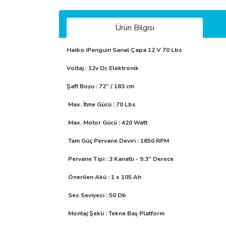
Ürün Bilgisi
Haibo iPenguin Sanal Çapa 12 V 70 Lbs
Voltaj : 12v Dc Elektronik
Şaft Boyu : 72'' / 183 cm
Max. İtme Gücü : 70 Lbs
Max. Motor Gücü : 420 Watt
Tam Güç Pervane Deviri : 1650 RPM
Pervane Tipi : 3 Kanatlı - 9.3'' Derece
Önerilen Akü : 1 x 105 Ah
Ses Seviyesi : 50 Db
Montaj Şekli : Tekne Baş Platform