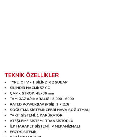
Dünyadaki en hafif ve en az yakıt tüketen 4-zamanlı dıştan
takma
Motor üstünde 1litre yakıt deposu
Gaz kolu ve dişli kavraması dümen kolunda olduğundan tek
elle idare edebilme avantajı
Geniş ergonomik taşıma sapı
Sığ sular için özel seyir konumu
360° geniş manevra yeteneği
TEKNİK ÖZELLİKLER
TYPE
: OHV - 1 SİLİNDİR 2 SUBAP
SİLİNDİR HACMİ
: 57 CC
ÇAP x STROK
: 45x36 mm
TAM GAZ d/dk ARALIĞI
: 5,000 - 6000
RATED POWER(kW (PSİ))
: 1,7(2,3)
SOĞUTMA SİSTEMİ
: CEBRİ HAVA SOĞUTMALI
YAKIT SİSTEMİ
: 1 KARÜRATÖR
ATEŞLEME SİSTEMİ
: TRANSİSTÖRLÜ
İLK HARAKET SİSTEMİ
: İP MEKANİZMALI
EGZOS SİTEMİ
: -