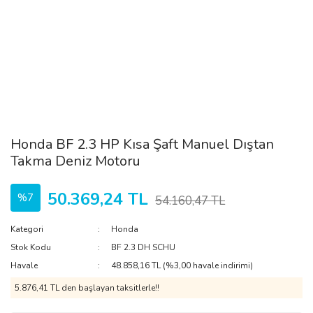
Honda BF 2.3 HP Kısa Şaft Manuel Dıştan
Takma Deniz Motoru
50.369,24 TL
%7
54.160,47 TL
Kategori
Honda
Stok Kodu
BF 2.3 DH SCHU
Havale
48.858,16 TL (%3,00 havale indirimi)
5.876,41 TL den başlayan taksitlerle!!