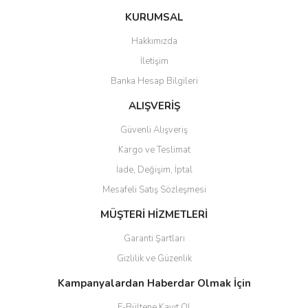
Bu ürüne benzer farklı alternatifler olmalı.
KURUMSAL
Hakkımızda
İletişim
Banka Hesap Bilgileri
Gönder
ALIŞVERİŞ
Güvenli Alışveriş
Kargo ve Teslimat
İade, Değişim, İptal
Mesafeli Satış Sözleşmesi
MÜŞTERİ HİZMETLERİ
Garanti Şartları
Gizlilik ve Güzenlik
Kampanyalardan Haberdar Olmak İçin
E-Bültene Kayıt Ol