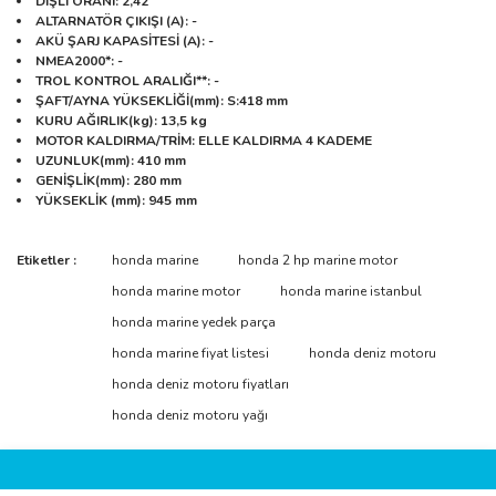
DİŞLİ ORANI
: 2,42
ALTARNATÖR ÇIKIŞI (A)
: -
AKÜ ŞARJ KAPASİTESİ (A)
: -
NMEA2000*
: -
TROL KONTROL ARALIĞI**
: -
ŞAFT/AYNA YÜKSEKLİĞİ(mm)
: S:418 mm
KURU AĞIRLIK(kg)
: 13,5 kg
MOTOR KALDIRMA/TRİM
: ELLE KALDIRMA 4 KADEME
UZUNLUK
(mm)
: 410 mm
GENİŞLİK
(mm)
: 280 mm
YÜKSEKLİK (mm)
: 945 mm
Bu ürünün fiyat bilgisi, resim, ürün açıklamalarında ve diğer
Etiketler :
honda marine
honda 2 hp marine motor
konularda yetersiz gördüğünüz noktaları öneri formunu kullanarak
Bu ürüne ilk yorumu siz yapın!
honda marine motor
honda marine istanbul
tarafımıza iletebilirsiniz.
Görüş ve önerileriniz için teşekkür ederiz.
honda marine yedek parça
honda marine fiyat listesi
honda deniz motoru
Yorum Yaz
Ürün resmi kalitesiz, bozuk veya görüntülenemiyor.
honda deniz motoru fiyatları
Ürün açıklamasında eksik bilgiler bulunuyor.
honda deniz motoru yağı
Ürün bilgilerinde hatalar bulunuyor.
Ürün fiyatı diğer sitelerden daha pahalı.