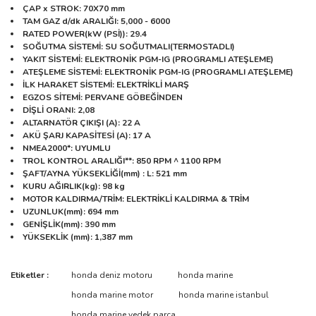
ÇAP x STROK
: 70X70 mm
TAM GAZ d/dk ARALIĞI
: 5,000 - 6000
RATED POWER(kW (PSİ))
: 29.4
SOĞUTMA SİSTEMİ
: SU SOĞUTMALI(TERMOSTADLI)
YAKIT SİSTEMİ
:
ELEKTRONİK PGM-IG (PROGRAMLI ATEŞLEME)
ATEŞLEME SİSTEMİ
: ELEKTRONİK PGM-IG (PROGRAMLI ATEŞLEME)
İLK HARAKET SİSTEMİ
: ELEKTRİKLİ MARŞ
EGZOS SİTEMİ
: PERVANE GÖBEĞİNDEN
DİŞLİ ORANI
: 2,08
ALTARNATÖR ÇIKIŞI (A)
: 22 A
AKÜ ŞARJ KAPASİTESİ (A)
: 17 A
NMEA2000*
: UYUMLU
TROL KONTROL ARALIĞI**
: 850 RPM ^ 1100 RPM
ŞAFT/AYNA YÜKSEKLİĞİ(mm) : L: 521 mm
KURU AĞIRLIK(kg)
: 98 kg
MOTOR KALDIRMA/TRİM
: ELEKTRİKLİ KALDIRMA & TRİM
UZUNLUK
(mm)
: 694 mm
GENİŞLİK
(mm)
: 390 mm
YÜKSEKLİK (mm)
: 1,387 mm
Bu ürünün fiyat bilgisi, resim, ürün açıklamalarında ve diğer
Etiketler :
honda deniz motoru
honda marine
konularda yetersiz gördüğünüz noktaları öneri formunu kullanarak
Bu ürüne ilk yorumu siz yapın!
honda marine motor
honda marine istanbul
tarafımıza iletebilirsiniz.
Görüş ve önerileriniz için teşekkür ederiz.
honda marine yedek parça