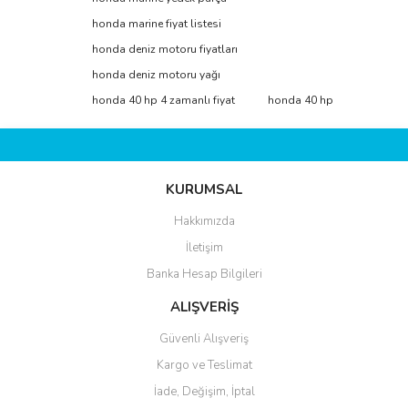
honda marine fiyat listesi
Yorum Yaz
Ürün resmi kalitesiz, bozuk veya görüntülenemiyor.
honda deniz motoru fiyatları
Ürün açıklamasında eksik bilgiler bulunuyor.
honda deniz motoru yağı
Ürün bilgilerinde hatalar bulunuyor.
honda 40 hp 4 zamanlı fiyat
honda 40 hp
Ürün fiyatı diğer sitelerden daha pahalı.
Bu ürüne benzer farklı alternatifler olmalı.
KURUMSAL
Hakkımızda
İletişim
Gönder
Banka Hesap Bilgileri
ALIŞVERİŞ
Güvenli Alışveriş
Kargo ve Teslimat
İade, Değişim, İptal