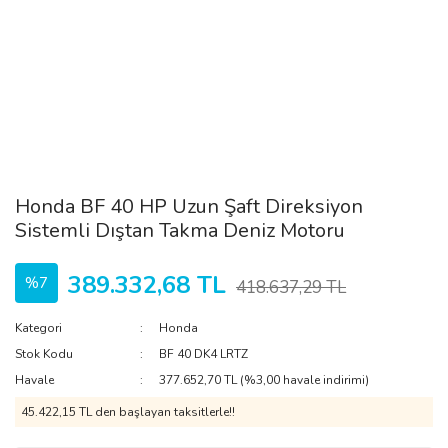
Honda BF 40 HP Uzun Şaft Direksiyon
Sistemli Dıştan Takma Deniz Motoru
389.332,68 TL
%7
418.637,29 TL
Kategori
Honda
Stok Kodu
BF 40 DK4 LRTZ
Havale
377.652,70 TL (%3,00 havale indirimi)
45.422,15 TL den başlayan taksitlerle!!