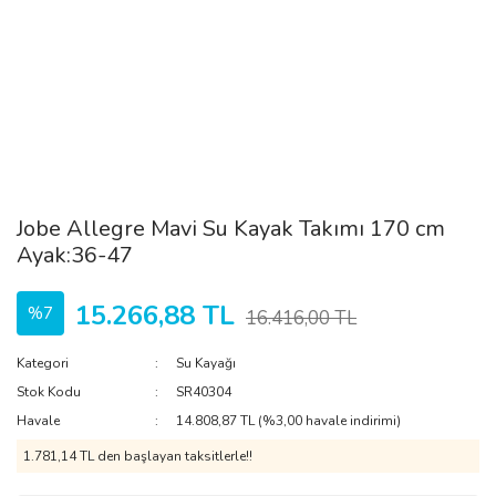
Jobe Allegre Mavi Su Kayak Takımı 170 cm
Ayak:36-47
15.266,88 TL
%7
16.416,00 TL
Kategori
Su Kayağı
Stok Kodu
SR40304
Havale
14.808,87 TL (%3,00 havale indirimi)
1.781,14 TL den başlayan taksitlerle!!