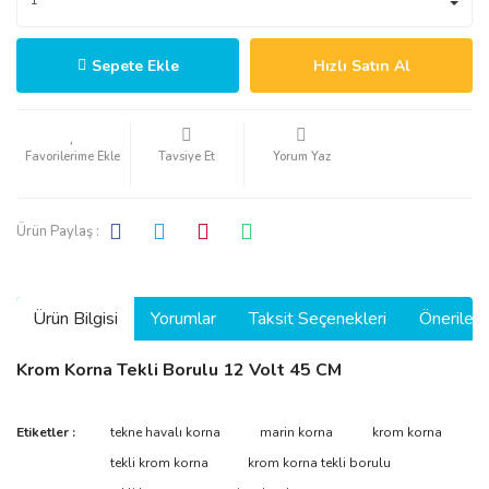
Sepete Ekle
Hızlı Satın Al
Tavsiye Et
Yorum Yaz
Ürün Paylaş :
Ürün Bilgisi
Yorumlar
Taksit Seçenekleri
Önerilerin
Krom Korna Tekli Borulu 12 Volt 45 CM
Bu ürünün fiyat bilgisi, resim, ürün açıklamalarında ve diğer
Etiketler :
tekne havalı korna
marin korna
krom korna
konularda yetersiz gördüğünüz noktaları öneri formunu kullanarak
Bu ürüne ilk yorumu siz yapın!
tekli krom korna
krom korna tekli borulu
tarafımıza iletebilirsiniz.