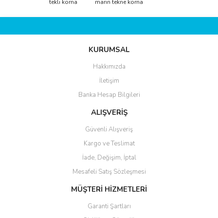
Görüş ve önerileriniz için teşekkür ederiz.
tekli korna
marin tekne korna
Yorum Yaz
Ürün resmi kalitesiz, bozuk veya görüntülenemiyor.
Ürün açıklamasında eksik bilgiler bulunuyor.
KURUMSAL
Ürün bilgilerinde hatalar bulunuyor.
Ürün fiyatı diğer sitelerden daha pahalı.
Hakkımızda
Bu ürüne benzer farklı alternatifler olmalı.
İletişim
Banka Hesap Bilgileri
ALIŞVERİŞ
Güvenli Alışveriş
Kargo ve Teslimat
Gönder
İade, Değişim, İptal
Mesafeli Satış Sözleşmesi
MÜŞTERİ HİZMETLERİ
Garanti Şartları