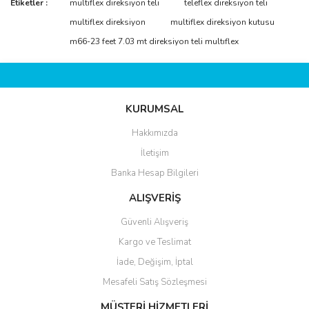
Bu ürünün fiyat bilgisi, resim, ürün açıklamalarında ve diğer
Etiketler :
multiflex direksiyon teli
teleflex direksiyon teli
konularda yetersiz gördüğünüz noktaları öneri formunu kullanarak
Bu ürüne ilk yorumu siz yapın!
multiflex direksiyon
multiflex direksiyon kutusu
tarafımıza iletebilirsiniz.
Görüş ve önerileriniz için teşekkür ederiz.
m66-23 feet 7.03 mt direksiyon teli multıflex
Yorum Yaz
Ürün resmi kalitesiz, bozuk veya görüntülenemiyor.
Ürün açıklamasında eksik bilgiler bulunuyor.
KURUMSAL
Ürün bilgilerinde hatalar bulunuyor.
Ürün fiyatı diğer sitelerden daha pahalı.
Hakkımızda
Bu ürüne benzer farklı alternatifler olmalı.
İletişim
Banka Hesap Bilgileri
ALIŞVERİŞ
Güvenli Alışveriş
Kargo ve Teslimat
Gönder
İade, Değişim, İptal
Mesafeli Satış Sözleşmesi
MÜŞTERİ HİZMETLERİ