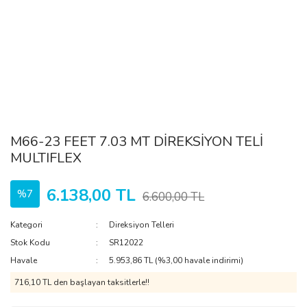
M66-23 FEET 7.03 MT DİREKSİYON TELİ
MULTIFLEX
6.138,00 TL
%7
6.600,00 TL
Kategori
Direksiyon Telleri
Stok Kodu
SR12022
Havale
5.953,86 TL (%3,00 havale indirimi)
716,10 TL den başlayan taksitlerle!!