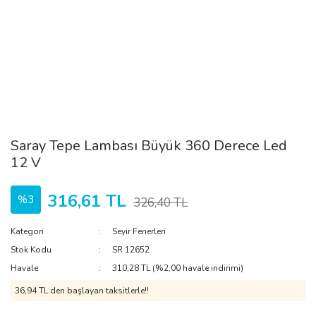
Saray Tepe Lambası Büyük 360 Derece Led
12 V
316,61 TL
%3
326,40 TL
Kategori
Seyir Fenerleri
Stok Kodu
SR 12652
Havale
310,28 TL (%2,00 havale indirimi)
36,94 TL den başlayan taksitlerle!!