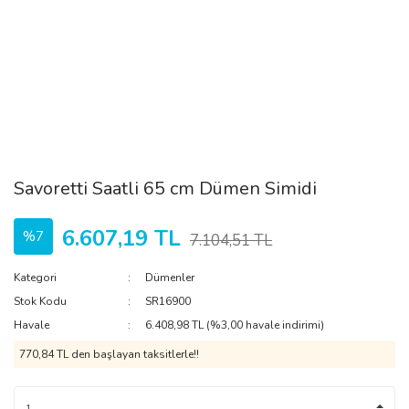
Savoretti Saatli 65 cm Dümen Simidi
6.607,19 TL
%7
7.104,51 TL
Kategori
Dümenler
Stok Kodu
SR16900
Havale
6.408,98 TL (%3,00 havale indirimi)
770,84 TL den başlayan taksitlerle!!