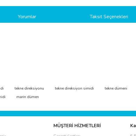
Yorumlar
Taksit Seçenekleri
ve diğer konularda yetersiz gördüğünüz noktaları öneri formunu kullanarak taraf
di
tekne direksiyonu
tekne direksiyon simidi
tekne dümeni
Bu ürüne ilk yorumu siz yapın!
midi
marin dümen
r.
Yorum Yaz
MÜŞTERİ HİZMETLERİ
Ka