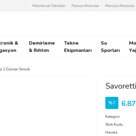
Marinboat Tekneler
Parsun Motorlar
Mercury Motorlar
tronik &
Demirleme
Tekne
Su
Mo
gasyon
& Rıhtım
Ekipmanları
Sporları
Ya
po.1 Dümen Simidi
Savorett
6.87
%7
Kategori
Stok Kodu
Havale