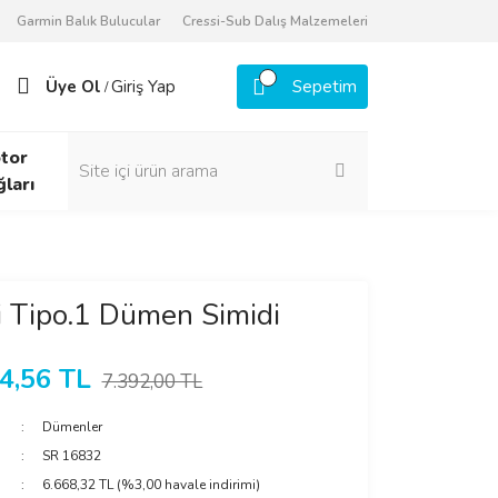
Garmin Balık Bulucular
Cressi-Sub Dalış Malzemeleri
Üye Ol
Giriş Yap
Sepetim
/
tor
ğları
i Tipo.1 Dümen Simidi
4,56 TL
7.392,00 TL
Dümenler
SR 16832
6.668,32 TL (%3,00 havale indirimi)