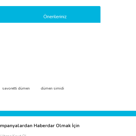
Önerileriniz
ımıza iletebilirsiniz.
savoretti dümen
dümen simidi
mpanyalardan Haberdar Olmak İçin