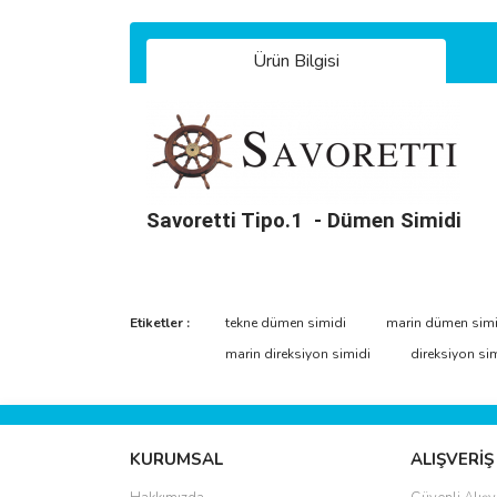
Ürün Bilgisi
Savoretti Tipo.1 - Dümen Simidi
Bu ürünün fiyat bilgisi, resim, ürün açıklamalarında 
Görüş ve önerileriniz için teşekkür ederiz.
Etiketler :
tekne dümen simidi
marin dümen simi
marin direksiyon simidi
direksiyon si
Ürün resmi kalitesiz, bozuk veya görüntülenemiyo
Ürün açıklamasında eksik bilgiler bulunuyor.
Ürün bilgilerinde hatalar bulunuyor.
KURUMSAL
ALIŞVERİŞ
Ürün fiyatı diğer sitelerden daha pahalı.