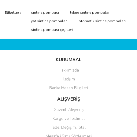
Bu ürünün fiyat bilgisi, resim, ürün açıklamalarında ve diğer
Etiketler :
sintine pompası
tekne sintine pompaları
konularda yetersiz gördüğünüz noktaları öneri formunu kullanarak
Bu ürüne ilk yorumu siz yapın!
yat sintine pompaları
otomatik sintine pompaları
tarafımıza iletebilirsiniz.
Görüş ve önerileriniz için teşekkür ederiz.
sintine pompası çeşitleri
Yorum Yaz
Ürün resmi kalitesiz, bozuk veya görüntülenemiyor.
Ürün açıklamasında eksik bilgiler bulunuyor.
KURUMSAL
Ürün bilgilerinde hatalar bulunuyor.
Ürün fiyatı diğer sitelerden daha pahalı.
Hakkımızda
Bu ürüne benzer farklı alternatifler olmalı.
İletişim
Banka Hesap Bilgileri
ALIŞVERİŞ
Güvenli Alışveriş
Kargo ve Teslimat
Gönder
İade, Değişim, İptal
Mesafeli Satış Sözleşmesi