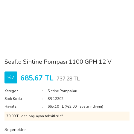
Seaflo Sintine Pompası 1100 GPH 12 V
685,67 TL
%7
737,28 TL
Kategori
Sintine Pompaları
Stok Kodu
SR 12202
Havale
665,10 TL (%3,00 havale indirimi)
79,99 TL den başlayan taksitlerle!!
Seçenekler