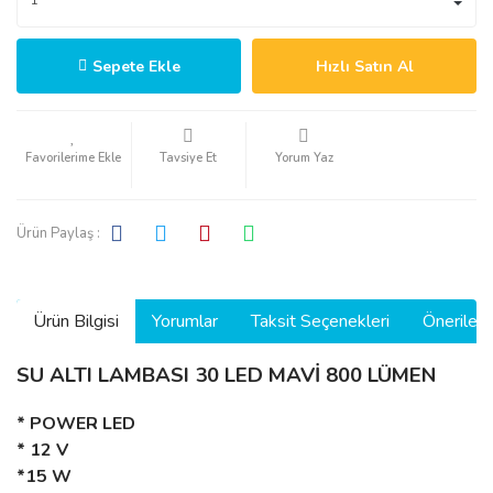
Sepete Ekle
Hızlı Satın Al
Tavsiye Et
Yorum Yaz
Ürün Paylaş :
Ürün Bilgisi
Yorumlar
Taksit Seçenekleri
Önerilerin
SU ALTI LAMBASI 30 LED MAVİ 800 LÜMEN
* POWER LED
* 12 V
*15 W