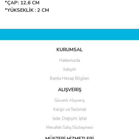
*ÇAP: 12,6 CM
*YÜKSEKLİK : 2 CM
Bu ürünün fiyat bilgisi, resim, ürün açıklamalarında ve diğer
konularda yetersiz gördüğünüz noktaları öneri formunu kullanarak
Bu ürüne ilk yorumu siz yapın!
tarafımıza iletebilirsiniz.
Görüş ve önerileriniz için teşekkür ederiz.
KURUMSAL
Yorum Yaz
Ürün resmi kalitesiz, bozuk veya görüntülenemiyor.
Hakkımızda
Ürün açıklamasında eksik bilgiler bulunuyor.
İletişim
Ürün bilgilerinde hatalar bulunuyor.
Banka Hesap Bilgileri
Ürün fiyatı diğer sitelerden daha pahalı.
ALIŞVERİŞ
Bu ürüne benzer farklı alternatifler olmalı.
Güvenli Alışveriş
Kargo ve Teslimat
İade, Değişim, İptal
Mesafeli Satış Sözleşmesi
Gönder
MÜŞTERİ HİZMETLERİ