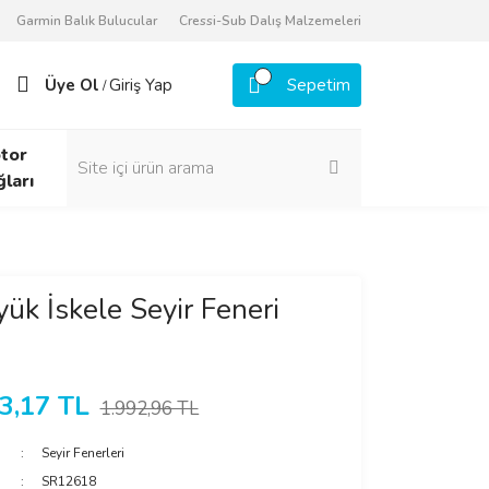
Garmin Balık Bulucular
Cressi-Sub Dalış Malzemeleri
Üye Ol
Giriş Yap
Sepetim
/
tor
ğları
k İskele Seyir Feneri
3,17 TL
1.992,96 TL
Seyir Fenerleri
SR12618