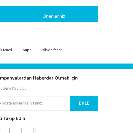
Önerileriniz
ımıza iletebilirsiniz.
k feneri
pupa
silyon fener
mpanyalardan Haberdar Olmak İçin
ültene Kayıt Ol
EKLE
zi Takip Edin