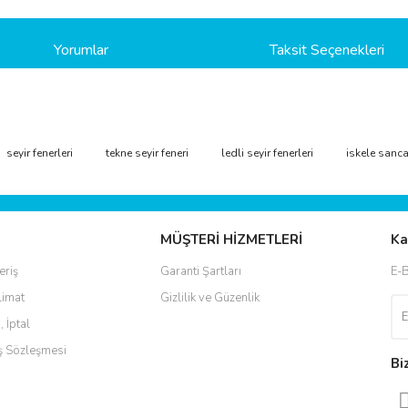
Yorumlar
Taksit Seçenekleri
ve diğer konularda yetersiz gördüğünüz noktaları öneri formunu kullanarak taraf
seyir fenerleri
tekne seyir feneri
ledli seyir fenerleri
iskele sanca
Bu ürüne ilk yorumu siz yapın!
r.
Yorum Yaz
MÜŞTERİ HİZMETLERİ
Ka
eriş
Garanti Şartları
E-B
limat
Gizlilik ve Güzenlik
, İptal
ış Sözleşmesi
Bi