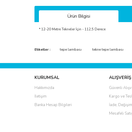
Ürün Bilgisi
* 12-20 Metre Tekneler İçin - 112,5 Derece
Bu ürünün fiyat bilgisi, resim, ürün açıklamalarında 
Görüş ve önerileriniz için teşekkür ederiz.
Etiketler :
tepe lambası
tekne tepe lambası
Ürün resmi kalitesiz, bozuk veya görüntülenemiyo
Ürün açıklamasında eksik bilgiler bulunuyor.
KURUMSAL
ALIŞVERİŞ
Ürün bilgilerinde hatalar bulunuyor.
Hakkımızda
Güvenli Alışv
Ürün fiyatı diğer sitelerden daha pahalı.
İletişim
Kargo ve Tes
Bu ürüne benzer farklı alternatifler olmalı.
Banka Hesap Bilgileri
İade, Değişim
Mesafeli Sat