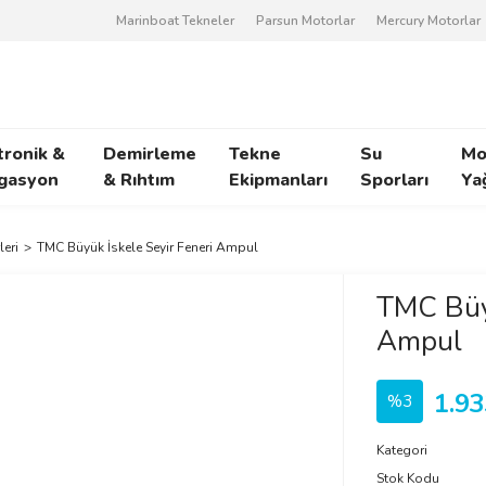
Marinboat Tekneler
Parsun Motorlar
Mercury Motorlar
tronik &
Demirleme
Tekne
Su
Mo
gasyon
& Rıhtım
Ekipmanları
Sporları
Ya
leri
TMC Büyük İskele Seyir Feneri Ampul
TMC Büyü
Ampul
1.93
%3
Kategori
Stok Kodu