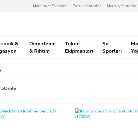
Marinboat Tekneler
Parsun Motorlar
Mercury Motorlar
tronik &
Demirleme
Tekne
Su
Mo
gasyon
& Rıhtım
Ekipmanları
Sporları
Ya
r
toktakiler