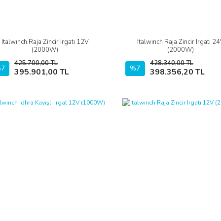
Italwınch Raja Zincir Irgatı 12V
Italwınch Raja Zincir Irgatı 2
İncele
İncele
(2000W)
(2000W)
425.700,00 TL
428.340,00 TL
7
Sepete Ekle
%7
Sepete Ekle
395.901,00 TL
398.356,20 TL