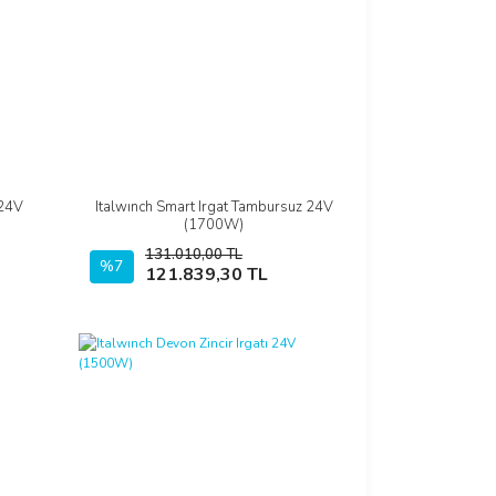
 24V
Italwınch Smart Irgat Tambursuz 24V
İncele
(1700W)
131.010,00 TL
%7
Sepete Ekle
121.839,30 TL