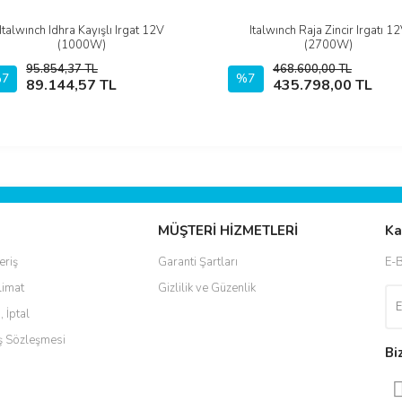
Italwınch Idhra Kayışlı Irgat 12V
Italwınch Raja Zincir Irgatı 1
İncele
İncele
(1000W)
(2700W)
95.854,37 TL
468.600,00 TL
7
Sepete Ekle
%7
Sepete Ekle
89.144,57 TL
435.798,00 TL
MÜŞTERİ HİZMETLERİ
Ka
eriş
Garanti Şartları
E-B
limat
Gizlilik ve Güzenlik
, İptal
ış Sözleşmesi
Bi