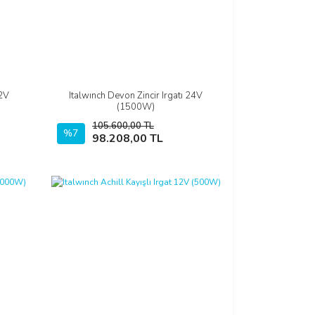
12V
Italwınch Devon Zincir Irgatı 24V
İncele
(1500W)
105.600,00 TL
%7
Sepete Ekle
98.208,00 TL