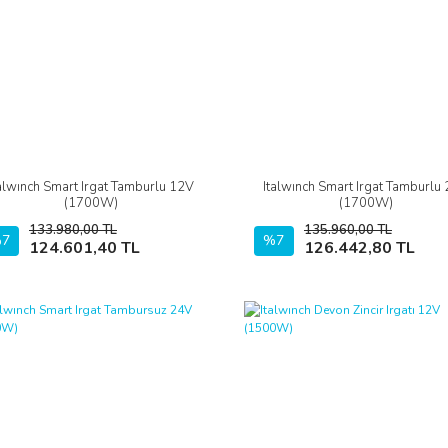
talwınch Smart Irgat Tamburlu 12V
Italwınch Smart Irgat Tamburlu
İncele
İncele
(1700W)
(1700W)
133.980,00 TL
135.960,00 TL
7
Sepete Ekle
%7
Sepete Ekle
124.601,40 TL
126.442,80 TL