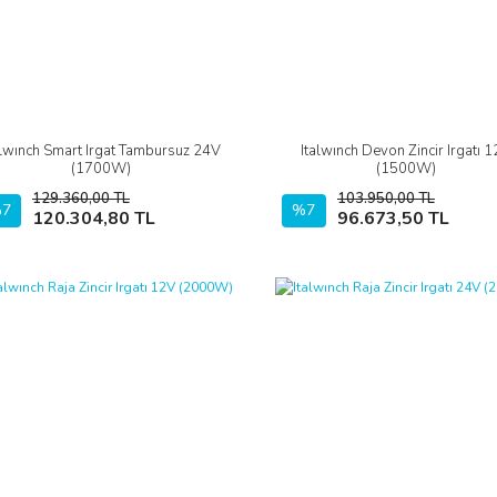
alwınch Smart Irgat Tambursuz 24V
Italwınch Devon Zincir Irgatı 
İncele
İncele
(1700W)
(1500W)
129.360,00 TL
103.950,00 TL
7
Sepete Ekle
%7
Sepete Ekle
120.304,80 TL
96.673,50 TL