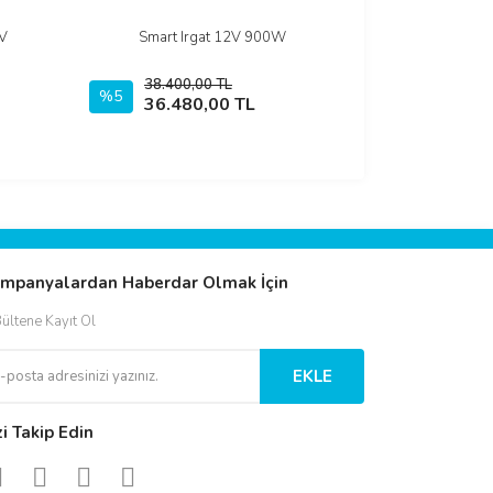
2V
Smart Irgat 12V 900W
İncele
38.400,00 TL
%5
Sepete Ekle
36.480,00 TL
mpanyalardan Haberdar Olmak İçin
ültene Kayıt Ol
EKLE
zi Takip Edin