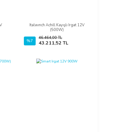
4V
Italwınch Achill Kayışlı Irgat 12V
İncele
(500W)
46.464,00 TL
%7
Sepete Ekle
43.211,52 TL