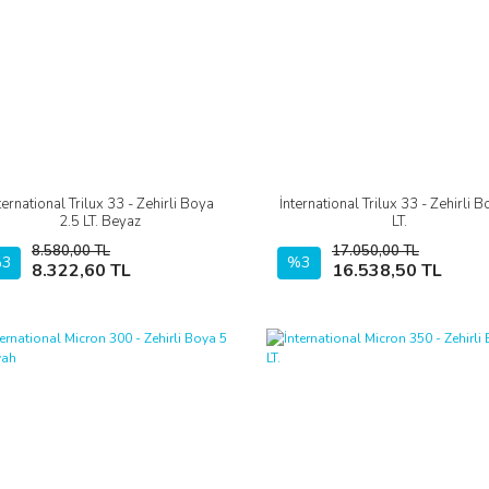
ternational Trilux 33 - Zehirli Boya
İnternational Trilux 33 - Zehirli 
İncele
İncele
2.5 LT. Beyaz
LT.
8.580,00 TL
17.050,00 TL
3
Sepete Ekle
%3
Sepete Ekle
8.322,60 TL
16.538,50 TL