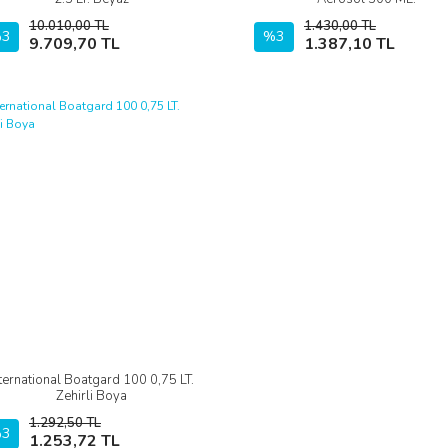
10.010,00 TL
1.430,00 TL
3
Sepete Ekle
%3
Sepete Ekle
9.709,70 TL
1.387,10 TL
nternational Boatgard 100 0,75 LT.
İncele
Zehirli Boya
1.292,50 TL
3
Sepete Ekle
1.253,72 TL