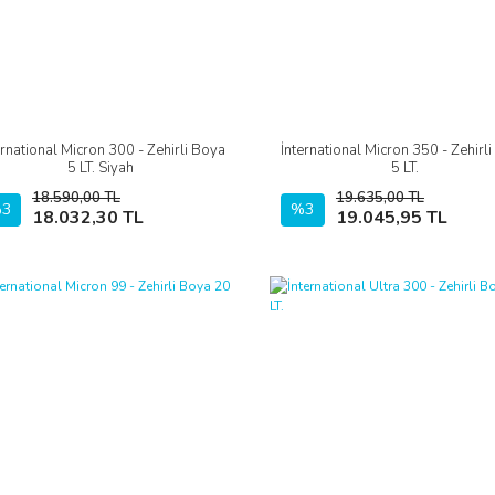
ernational Micron 300 - Zehirli Boya
İnternational Micron 350 - Zehirl
İncele
İncele
5 LT. Siyah
5 LT.
18.590,00 TL
19.635,00 TL
3
Sepete Ekle
%3
Sepete Ekle
18.032,30 TL
19.045,95 TL