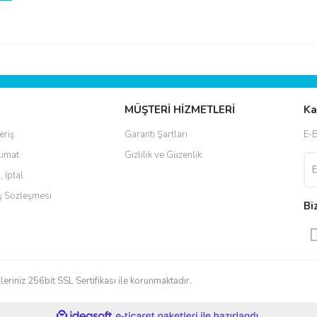
MÜŞTERİ HİZMETLERİ
Ka
eriş
Garanti Şartları
E-B
limat
Gizlilik ve Güzenlik
, İptal
ış Sözleşmesi
Bi
leriniz 256bit SSL Sertifikası ile korunmaktadır.
ile
ideasoft
e-