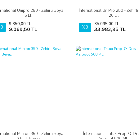
ernational Unipro 250 - Zehirli Boya
İnternational UniPro 250 - Zehirl
İncele
İncele
5 LT.
20 LT.
9.350,00 TL
35.035,00 TL
3
Sepete Ekle
%3
Sepete Ekle
9.069,50 TL
33.983,95 TL
ernational Micron 350 - Zehirli Boya
İnternational Trilux Prop-O-Dre
İncele
İncele
2.5 LT. Beyaz
Aerosol 500 ML.