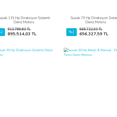
uzuki 115 Hp Direksiyon Sistemli
Suzuki 70 Hp Direksiyon Siste
İncele
İncele
Deniz Motoru
Deniz Motoru
913.789,83 TL
669.722,03 TL
2
Sepete Ekle
%2
Sepete Ekle
895.514,03 TL
656.327,59 TL