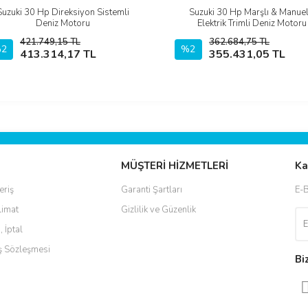
Suzuki 30 Hp Direksiyon Sistemli
Suzuki 30 Hp Marşlı & Manuel
İncele
İncele
Deniz Motoru
Elektrik Trimli Deniz Motoru
421.749,15 TL
362.684,75 TL
2
Sepete Ekle
%2
Sepete Ekle
413.314,17 TL
355.431,05 TL
MÜŞTERİ HİZMETLERİ
Ka
eriş
Garanti Şartları
E-B
limat
Gizlilik ve Güzenlik
, İptal
ış Sözleşmesi
Bi