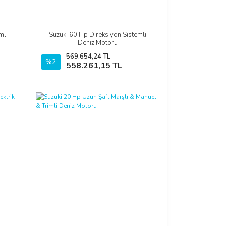
mli
Suzuki 60 Hp Direksiyon Sistemli
İncele
Deniz Motoru
569.654,24 TL
%2
Sepete Ekle
558.261,15 TL