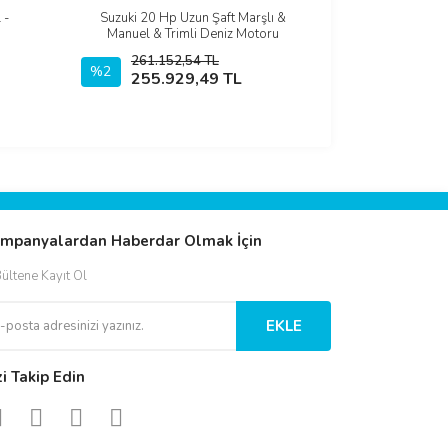
 -
Suzuki 20 Hp Uzun Şaft Marşlı &
İncele
Manuel & Trimli Deniz Motoru
261.152,54 TL
%2
Sepete Ekle
255.929,49 TL
mpanyalardan Haberdar Olmak İçin
ültene Kayıt Ol
EKLE
zi Takip Edin