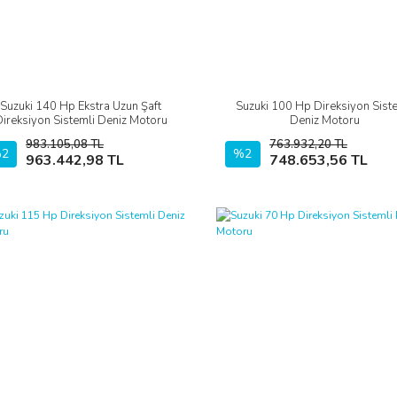
Suzuki 140 Hp Ekstra Uzun Şaft
Suzuki 100 Hp Direksiyon Sist
İncele
İncele
Direksiyon Sistemli Deniz Motoru
Deniz Motoru
983.105,08 TL
763.932,20 TL
2
Sepete Ekle
%2
Sepete Ekle
963.442,98 TL
748.653,56 TL