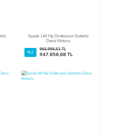
emli
Suzuki 140 Hp Direksiyon Sistemli
İncele
Deniz Motoru
966.996,61 TL
%2
Sepete Ekle
947.656,68 TL