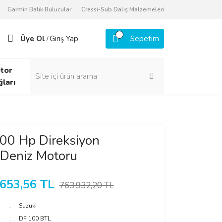
Garmin Balık Bulucular
Cressi-Sub Dalış Malzemeleri
Üye Ol
Giriş Yap
Sepetim
/
tor
ğları
00 Hp Direksiyon
 Deniz Motoru
.653,56 TL
763.932,20 TL
Suzuki
DF 100 BTL