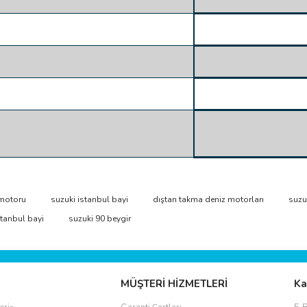
ve diğer konularda yetersiz gördüğünüz noktaları öneri formunu kullanarak taraf
 motoru
suzuki istanbul bayi
dıştan takma deniz motorları
suzuk
Bu ürüne ilk yorumu siz yapın!
stanbul bayi
suzuki 90 beygir
r.
Yorum Yaz
MÜŞTERİ HİZMETLERİ
Ka