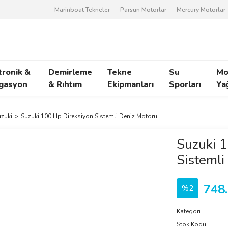
Marinboat Tekneler
Parsun Motorlar
Mercury Motorlar
tronik &
Demirleme
Tekne
Su
Mo
gasyon
& Rıhtım
Ekipmanları
Sporları
Ya
zuki
Suzuki 100 Hp Direksiyon Sistemli Deniz Motoru
Suzuki 1
Sistemli
748
%2
Kategori
Stok Kodu