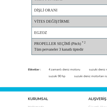
DİŞLİ ORANI
VİTES DEĞİŞTİRME
EGZOZ
* 2
PROPELLER SEÇİMİ (Pitch)
Tüm pervaneler 3 kanatlı tiptedir
Bu ürünün fiyat bilgisi, resim, ürün açıklamalarında 
Görüş ve önerileriniz için teşekkür ederiz.
Etiketler :
4 zamanlı deniz motoru
suzuki deniz
suzuki 90 hp
suzuki deniz motorları i
Ürün resmi kalitesiz, bozuk veya görüntülenemiyo
Ürün açıklamasında eksik bilgiler bulunuyor.
Ürün bilgilerinde hatalar bulunuyor.
KURUMSAL
ALIŞVERİŞ
Ürün fiyatı diğer sitelerden daha pahalı.