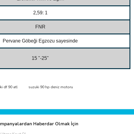
2,59: 1
FNR
Pervane Göbeği Egzozu sayesinde
15 "-25"
ımıza iletebilirsiniz.
i df 90 atl
suzuki 90 hp deniz motoru
mpanyalardan Haberdar Olmak İçin