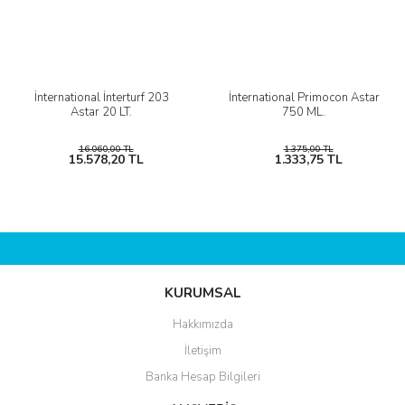
İnternational İnterturf 203
İnternational Primocon Astar
Astar 20 LT.
750 ML.
16.060,00 TL
1.375,00 TL
15.578,20 TL
1.333,75 TL
KURUMSAL
Hakkımızda
İletişim
Banka Hesap Bilgileri