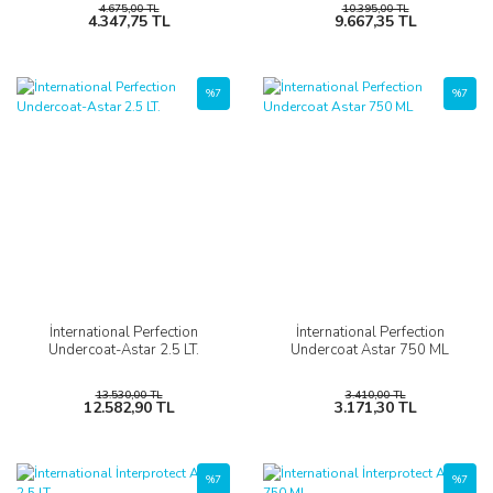
4.675,00 TL
10.395,00 TL
4.347,75 TL
9.667,35 TL
%7
%7
İnternational Perfection
İnternational Perfection
Undercoat-Astar 2.5 LT.
Undercoat Astar 750 ML
13.530,00 TL
3.410,00 TL
12.582,90 TL
3.171,30 TL
%7
%7