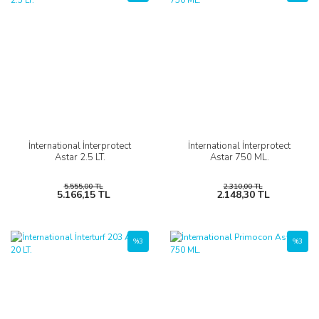
İnternational İnterprotect
İnternational İnterprotect
Astar 2.5 LT.
Astar 750 ML.
5.555,00 TL
2.310,00 TL
5.166,15 TL
2.148,30 TL
%3
%3