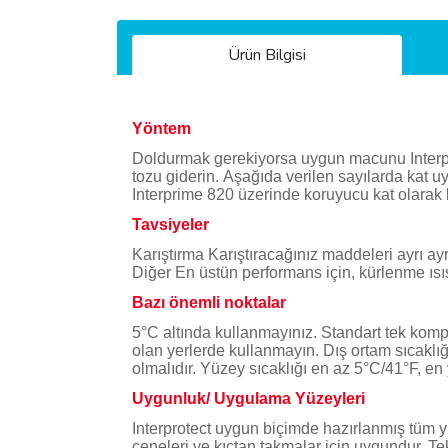
Ürün Bilgisi
Yöntem
Doldurmak gerekiyorsa uygun macunu Interprot
tozu giderin. Aşağıda verilen sayılarda kat u
Interprime 820 üzerinde koruyucu kat olarak k
Tavsiyeler
Karıştırma Karıştıracağınız maddeleri ayrı ayrı
Diğer En üstün performans için, kürlenme ısıs
Bazı önemli noktalar
5°C altında kullanmayınız. Standart tek kom
olan yerlerde kullanmayın. Dış ortam sıcaklı
olmalıdır. Yüzey sıcaklığı en az 5°C/41°F, en
Uygunluk/ Uygulama Yüzeyleri
Interprotect uygun biçimde hazırlanmış tüm yü
çeneleri ve kıçtan takmalar için uygundur. Te