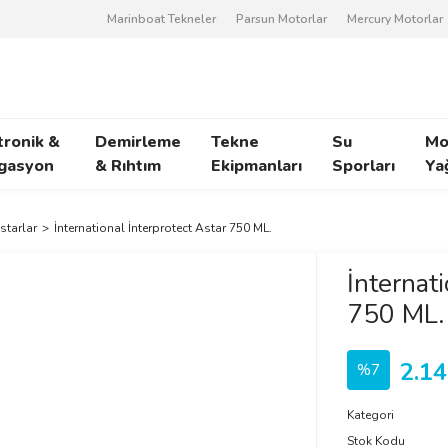
Marinboat Tekneler
Parsun Motorlar
Mercury Motorlar
tronik &
Demirleme
Tekne
Su
Mo
gasyon
& Rıhtım
Ekipmanları
Sporları
Ya
starlar
İnternational İnterprotect Astar 750 ML.
İnternati
750 ML.
2.14
%7
Kategori
Stok Kodu