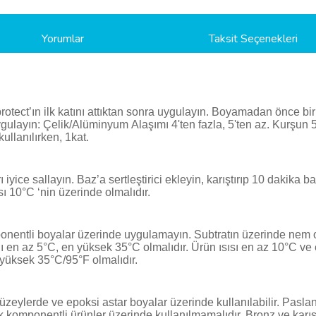
Yorumlar
Taksit Seçenekleri
ect’ın ilk katını attıktan sonra uygulayın. Boyamadan önce bir
ygulayın: Çelik/Alüminyum Alaşımı­ 4'ten fazla, 5'ten az. Kurşun 
ullanılırken, 1kat.
 iyice sallayın. Baz’a sertleştirici ekleyin, karıştırıp 10 dakika
ı 10°C ‘nin üzerinde olmalıdır.
ponentli boyalar üzerinde uygulamayın. Subtratın üzerinde nem 
ğı en az 5°C, en yüksek 35°C olmalıdır. Ürün ısısı en az 10°C ve
 yüksek 35°C/95°F olmalıdır.
zeylerde ve epoksi astar boyalar üzerinde kullanılabilir. Pasla
k komponentli ürünler üzerinde kullanılmamalıdır. Bronz ve karış