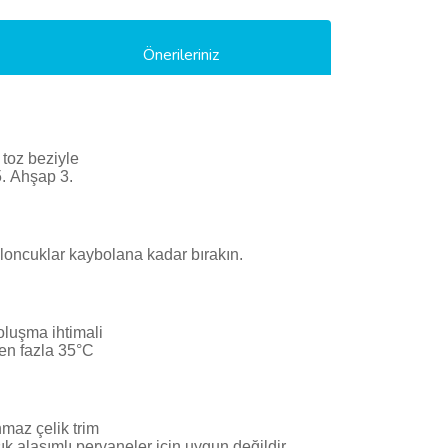
Önerileriniz
 toz beziyle
5. Ahşap 3.
 baloncuklar kaybolana kadar bırakın.
oluşma ihtimali
 en fazla 35°C
nmaz çelik trim
ık alaşımlı pervaneler için uygun değildir