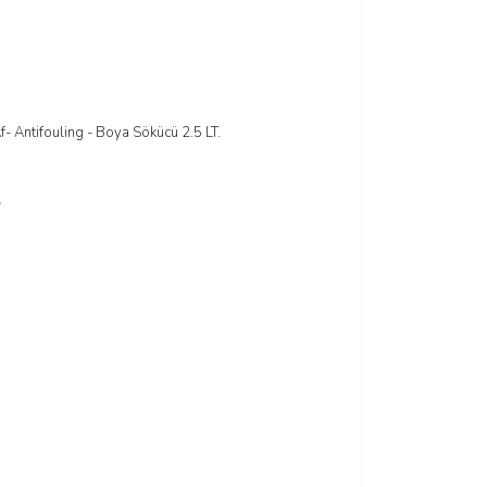
Af- Antifouling - Boya Sökücü 2.5 LT.
İncele
Sepete Ekle
L