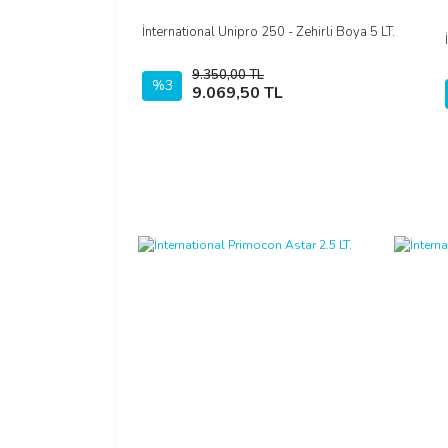
İnternational Unipro 250 - Zehirli Boya 5 LT.
İncele
9.350,00 TL
%3
Sepete Ekle
9.069,50 TL