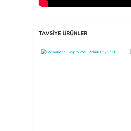
Bu ürünün fiyat bilgisi, resim, ürün açıklamalarında 
Görüş ve önerileriniz için teşekkür ederiz.
TAVSİYE ÜRÜNLER
Ürün resmi kalitesiz, bozuk veya görüntülenemiyo
Ürün açıklamasında eksik bilgiler bulunuyor.
Ürün bilgilerinde hatalar bulunuyor.
Ürün fiyatı diğer sitelerden daha pahalı.
Bu ürüne benzer farklı alternatifler olmalı.