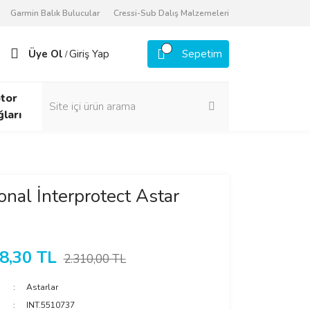
Garmin Balık Bulucular
Cressi-Sub Dalış Malzemeleri
Üye Ol
Giriş Yap
Sepetim
/
tor
ğları
onal İnterprotect Astar
8,30 TL
2.310,00 TL
Astarlar
INT.5510737