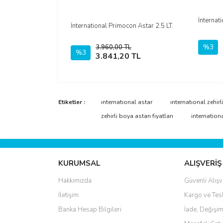
İnternat
İnternational Primocon Astar 2.5 LT.
İncele
%3
3.960,00 TL
%3
Sepete Ekle
3.841,20 TL
Etiketler :
ınternatıonal astar
ınternatıonal zehirl
zehirli boya astarı fiyatları
internationa
KURUMSAL
ALIŞVERİŞ
Hakkımızda
Güvenli Alışv
İletişim
Kargo ve Tes
Banka Hesap Bilgileri
İade, Değişim