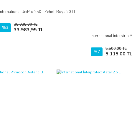
İnternational UniPro 250 - Zehirli Boya 20 LT.
İncele
35.035,00 TL
%3
Sepete Ekle
33.983,95 TL
İnternational İnterstrip 
5.500,00 TL
%7
5.115,00 T