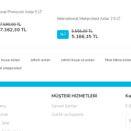
ional Primocon Astar 5 LT.
İncele
İnternational İnterprotect Astar 2.5 LT.
İncele
7.590,00 TL
Sepete Ekle
7.362,30 TL
5.555,00 TL
%7
Sepete Ekle
5.166,15 TL
i boya astarı
zehirli astarı
zehirli boya ve astarı
fiber tekne astar
l interprotect
MÜŞTERİ HİZMETLERİ
Ka
eriş
Garanti Şartları
E-B
limat
Gizlilik ve Güzenlik
, İptal