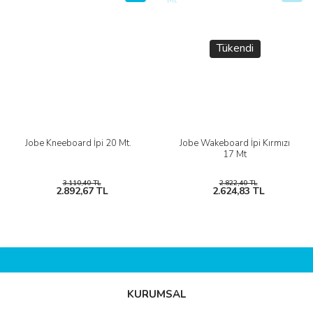
Tükendi
Jobe Kneeboard İpi 20 Mt.
Jobe Wakeboard İpi Kırmızı
17 Mt
3.110,40 TL
2.822,40 TL
2.892,67 TL
2.624,83 TL
KURUMSAL