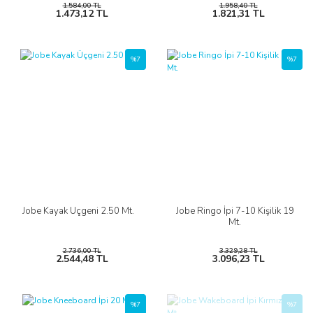
1.584,00 TL
1.958,40 TL
1.473,12 TL
1.821,31 TL
%7
%7
Jobe Kayak Üçgeni 2.50 Mt.
Jobe Ringo İpi 7-10 Kişilik 19
Mt.
2.736,00 TL
3.329,28 TL
2.544,48 TL
3.096,23 TL
%7
%7