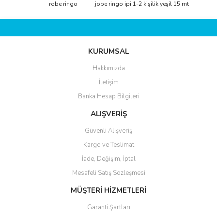
Görüş ve önerileriniz için teşekkür ederiz.
robe ringo
jobe ringo ipi 1-2 kişilik yeşil 15 mt
Yorum Yaz
Ürün resmi kalitesiz, bozuk veya görüntülenemiyor.
Ürün açıklamasında eksik bilgiler bulunuyor.
KURUMSAL
Ürün bilgilerinde hatalar bulunuyor.
Ürün fiyatı diğer sitelerden daha pahalı.
Hakkımızda
Bu ürüne benzer farklı alternatifler olmalı.
İletişim
Banka Hesap Bilgileri
ALIŞVERİŞ
Güvenli Alışveriş
Kargo ve Teslimat
Gönder
İade, Değişim, İptal
Mesafeli Satış Sözleşmesi
MÜŞTERİ HİZMETLERİ
Garanti Şartları