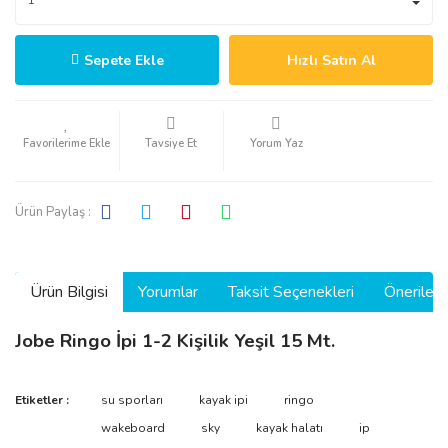
Sepete Ekle
Hızlı Satın Al
Tavsiye Et
Yorum Yaz
Ürün Paylaş :
Ürün Bilgisi
Yorumlar
Taksit Seçenekleri
Önerilerin
Jobe Ringo İpi 1-2 Kişilik Yeşil 15 Mt.
Bu ürünün fiyat bilgisi, resim, ürün açıklamalarında ve diğer
Etiketler :
su sporları
kayak ipi
ringo
konularda yetersiz gördüğünüz noktaları öneri formunu kullanarak
Bu ürüne ilk yorumu siz yapın!
wakeboard
sky
kayak halatı
ip
tarafımıza iletebilirsiniz.